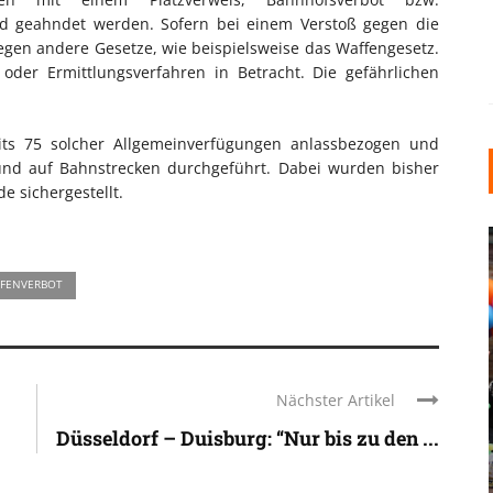
d geahndet werden. Sofern bei einem Verstoß gegen die
egen andere Gesetze, wie beispielsweise das Waffengesetz.
 oder Ermittlungsverfahren in Betracht. Die gefährlichen
its 75 solcher Allgemeinverfügungen anlassbezogen und
und auf Bahnstrecken durchgeführt. Dabei wurden bisher
e sichergestellt.
FENVERBOT
INDUSTRIELLER CHIC: WIE
Nächster Artikel
KUNSTSTOFFFENSTER DEN
Düsseldorf – Duisburg: “Nur bis zu den ...
LOFT-STIL IN IHREM
EINFAMILIENHAUS
UNTERSTÜTZEN