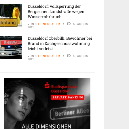
Düsseldorf: Vollsperrung der
Bergischen Landstraße wegen
Wasserrohrbruch
VON
UTE NEUBAUER
5. AUGUST
2026
Düsseldorf Oberbilk: Bewohner bei
Brand in Dachgeschosswohnung
leicht verletzt
VON
UTE NEUBAUER
4. AUGUST
2026