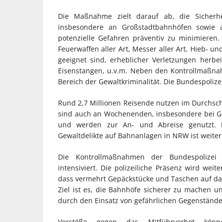
Die Maßnahme zielt darauf ab, die Sicherh
insbesondere an Großstadtbahnhöfen sowie 
potenzielle Gefahren präventiv zu minimieren
Feuerwaffen aller Art, Messer aller Art, Hieb- u
geeignet sind, erheblicher Verletzungen herbe
Eisenstangen, u.v.m. Neben den Kontrollmaßnah
Bereich der Gewaltkriminalität. Die Bundespolizei
Rund 2,7 Millionen Reisende nutzen im Durchsch
sind auch an Wochenenden, insbesondere bei Gro
und werden zur An- und Abreise genutzt. Di
Gewaltdelikte auf Bahnanlagen in NRW ist weite
Die Kontrollmaßnahmen der Bundespolizei 
intensiviert. Die polizeiliche Präsenz wird weit
dass vermehrt Gepäckstücke und Taschen auf da
Ziel ist es, die Bahnhöfe sicherer zu machen u
durch den Einsatz von gefährlichen Gegenstände
Verstöße gegen das Mitführverbot könn