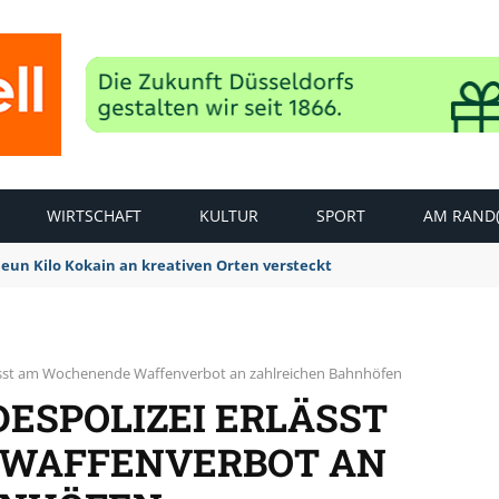
WIRTSCHAFT
KULTUR
SPORT
AM RAND(
Neun Kilo Kokain an kreativen Orten versteckt
lässt am Wochenende Waffenverbot an zahlreichen Bahnhöfen
ESPOLIZEI ERLÄSST
WAFFENVERBOT AN