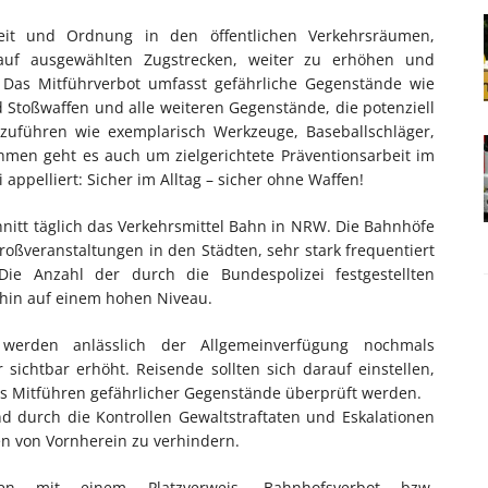
eit und Ordnung in den öffentlichen Verkehrsräumen,
auf ausgewählten Zugstrecken, weiter zu erhöhen und
. Das Mitführverbot umfasst gefährliche Gegenstände wie
nd Stoßwaffen und alle weiteren Gegenstände, die potenziell
izuführen wie exemplarisch Werkzeuge, Baseballschläger,
men geht es auch um zielgerichtete Präventionsarbeit im
 appelliert: Sicher im Alltag – sicher ohne Waffen!
nitt täglich das Verkehrsmittel Bahn in NRW. Die Bahnhöfe
ßveranstaltungen in den Städten, sehr stark frequentiert
e Anzahl der durch die Bundespolizei festgestellten
rhin auf einem hohen Niveau.
werden anlässlich der Allgemeinverfügung nochmals
er sichtbar erhöht. Reisende sollten sich darauf einstellen,
s Mitführen gefährlicher Gegenstände überprüft werden.
nd durch die Kontrollen Gewaltstraftaten und Eskalationen
n von Vornherein zu verhindern.
en mit einem Platzverweis, Bahnhofsverbot bzw.