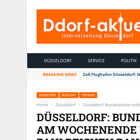
INTERNETZEITUNG DÜSSELDORF
DÜSSELDORF
SERVICE
POLITIK
BREAKING NEWS
Zoll Flughafen Düsseldorf: 
DÜSSELDORF
BLAULICHT
TOP NEWS
Home
›
Düsseldorf
›
Düsseldorf: Bundespolizei er
DÜSSELDORF: BUND
AM WOCHENENDE 