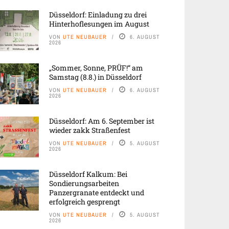
Düsseldorf: Einladung zu drei
Hinterhoflesungen im August
VON
UTE NEUBAUER
6. AUGUST
2026
„Sommer, Sonne, PRÜF!“ am
Samstag (8.8.) in Düsseldorf
VON
UTE NEUBAUER
6. AUGUST
2026
Düsseldorf: Am 6. September ist
wieder zakk Straßenfest
VON
UTE NEUBAUER
5. AUGUST
2026
Düsseldorf Kalkum: Bei
Sondierungsarbeiten
Panzergranate entdeckt und
erfolgreich gesprengt
VON
UTE NEUBAUER
5. AUGUST
2026