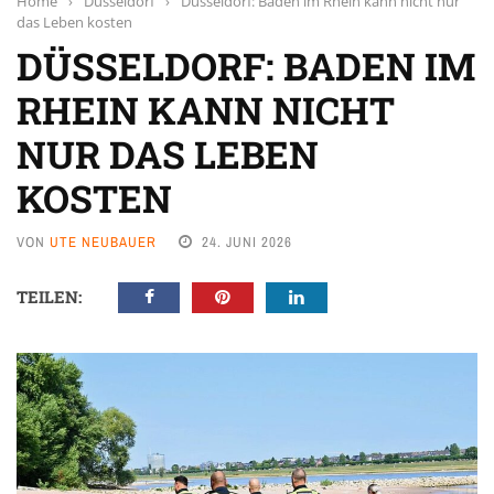
Home
›
Düsseldorf
›
Düsseldorf: Baden im Rhein kann nicht nur
das Leben kosten
DÜSSELDORF: BADEN IM
RHEIN KANN NICHT
NUR DAS LEBEN
KOSTEN
VON
UTE NEUBAUER
24. JUNI 2026
TEILEN: