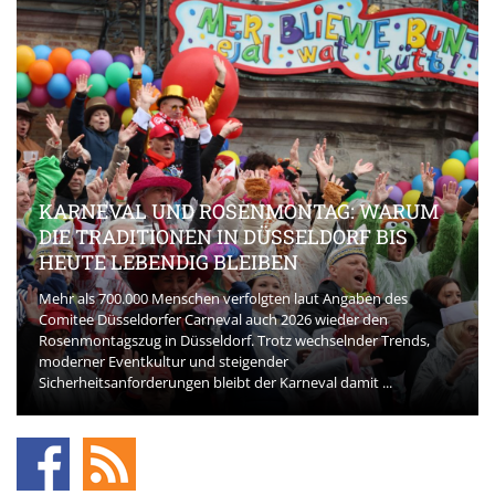
KARNEVAL UND ROSENMONTAG: WARUM
DIE TRADITIONEN IN DÜSSELDORF BIS
HEUTE LEBENDIG BLEIBEN
Mehr als 700.000 Menschen verfolgten laut Angaben des
Comitee Düsseldorfer Carneval auch 2026 wieder den
Rosenmontagszug in Düsseldorf. Trotz wechselnder Trends,
moderner Eventkultur und steigender
Sicherheitsanforderungen bleibt der Karneval damit ...