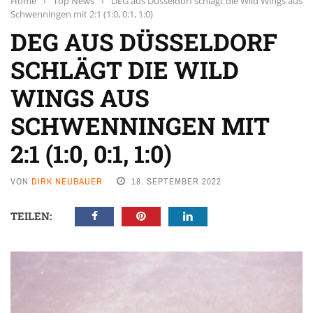
Home
›
Top News
›
DEG aus Düsseldorf schlägt die Wild Wings aus
Schwenningen mit 2:1 (1:0, 0:1, 1:0)
DEG AUS DÜSSELDORF
SCHLÄGT DIE WILD
WINGS AUS
SCHWENNINGEN MIT
2:1 (1:0, 0:1, 1:0)
VON
DIRK NEUBAUER
18. SEPTEMBER 2022
TEILEN: