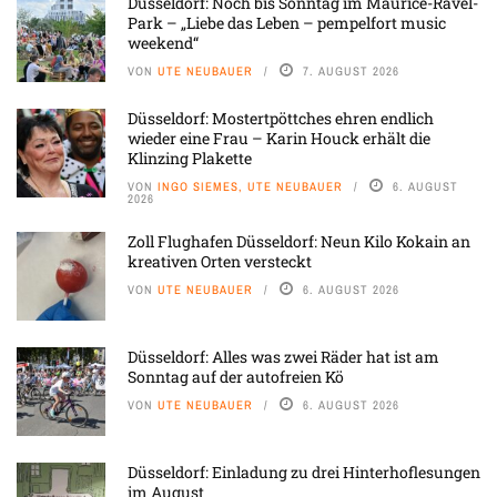
Düsseldorf: Noch bis Sonntag im Maurice-Ravel-
Park – „Liebe das Leben – pempelfort music
weekend“
VON
UTE NEUBAUER
7. AUGUST 2026
Düsseldorf: Mostertpöttches ehren endlich
wieder eine Frau – Karin Houck erhält die
Klinzing Plakette
VON
INGO SIEMES, UTE NEUBAUER
6. AUGUST
2026
Zoll Flughafen Düsseldorf: Neun Kilo Kokain an
kreativen Orten versteckt
VON
UTE NEUBAUER
6. AUGUST 2026
Düsseldorf: Alles was zwei Räder hat ist am
Sonntag auf der autofreien Kö
VON
UTE NEUBAUER
6. AUGUST 2026
Düsseldorf: Einladung zu drei Hinterhoflesungen
im August