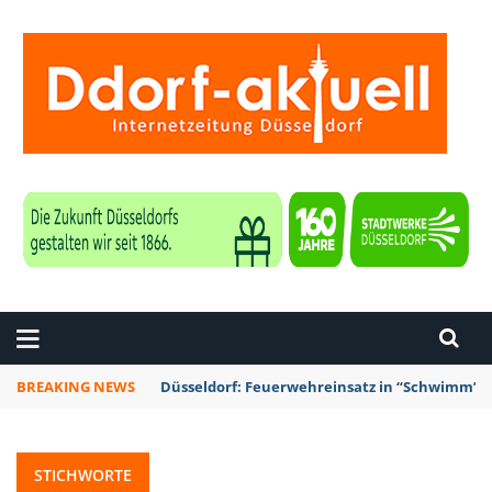
ZEITUNG DÜSSELDORF
BREAKING NEWS
Düsseldorf: Punk-Bahn-Fahrt mit Dosenbier u
STICHWORTE