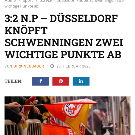
Home
›
Sport
›
3:2 N.P – Düsseldorf knöpft Schwenningen zwei
wichtige Punkte ab
3:2 N.P – DÜSSELDORF
KNÖPFT
SCHWENNINGEN ZWEI
WICHTIGE PUNKTE AB
VON
DIRK NEUBAUER
28. FEBRUAR 2023
TEILEN: