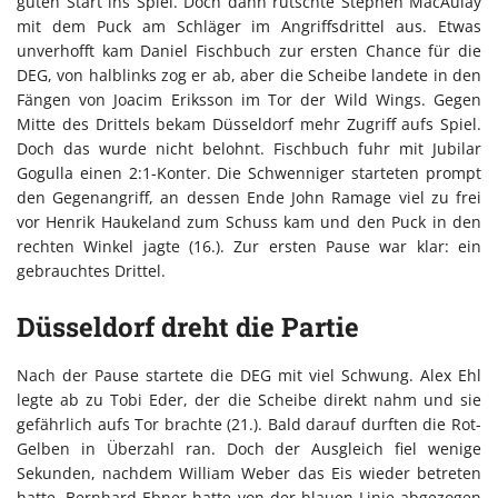
guten Start ins Spiel. Doch dann rutschte Stephen MacAulay
mit dem Puck am Schläger im Angriffsdrittel aus. Etwas
unverhofft kam Daniel Fischbuch zur ersten Chance für die
DEG, von halblinks zog er ab, aber die Scheibe landete in den
Fängen von Joacim Eriksson im Tor der Wild Wings. Gegen
Mitte des Drittels bekam Düsseldorf mehr Zugriff aufs Spiel.
Doch das wurde nicht belohnt. Fischbuch fuhr mit Jubilar
Gogulla einen 2:1-Konter. Die Schwenniger starteten prompt
den Gegenangriff, an dessen Ende John Ramage viel zu frei
vor Henrik Haukeland zum Schuss kam und den Puck in den
rechten Winkel jagte (16.). Zur ersten Pause war klar: ein
gebrauchtes Drittel.
Düsseldorf dreht die Partie
Nach der Pause startete die DEG mit viel Schwung. Alex Ehl
legte ab zu Tobi Eder, der die Scheibe direkt nahm und sie
gefährlich aufs Tor brachte (21.). Bald darauf durften die Rot-
Gelben in Überzahl ran. Doch der Ausgleich fiel wenige
Sekunden, nachdem William Weber das Eis wieder betreten
hatte. Bernhard Ebner hatte von der blauen Linie abgezogen