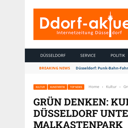
INTERNETZEITUNG DÜSSELDORF
DÜSSELDORF
SERVICE
POLITIK
BREAKING NEWS
Düsseldorf: Punk-Bahn-Fah
Home
›
Kultur
›
Gr
KULTUR
KUNSTKRITIK
TOP NEWS
GRÜN DENKEN: KU
DÜSSELDORF UNT
MALKASTENPARK