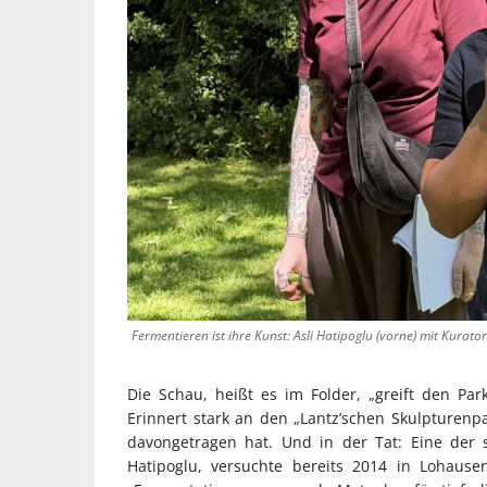
Fermentieren ist ihre Kunst: Asli Hatipoglu (vorne) mit Kurat
Die Schau, heißt es im Folder, „greift den Par
Erinnert stark an den „Lantz’schen Skulpturenp
davongetragen hat. Und in der Tat: Eine der 
Hatipoglu, versuchte bereits 2014 in Lohau