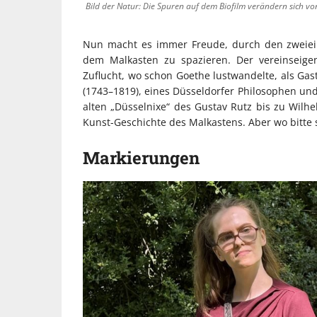
Bild der Natur: Die Spuren auf dem Biofilm verändern sich von
Nun macht es immer Freude, durch den zweiein
dem Malkasten zu spazieren. Der vereinseigen
Zuflucht, wo schon Goethe lustwandelte, als Gas
(1743–1819), eines Düsseldorfer Philosophen und
alten „Düsselnixe“ des Gustav Rutz bis zu Wilh
Kunst-Geschichte des Malkastens. Aber wo bitte s
Markierungen