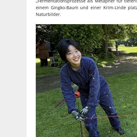
„Fermentationsprozesse als Metapher für tiefe
einem Gingko-Baum und einer Krim-Linde platz
Naturbilder.