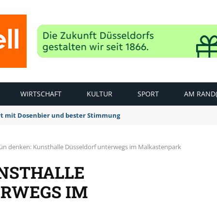
WIRTSCHAFT
KULTUR
SPORT
AM RAND(
rt mit Dosenbier und bester Stimmung
ün denken: Kunsthalle Düsseldorf unterwegs im Malkastenpark
NSTHALLE
ERWEGS IM