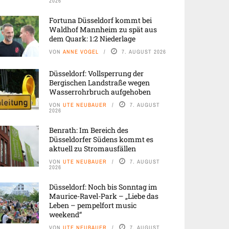
2026
Fortuna Düsseldorf kommt bei
Waldhof Mannheim zu spät aus
dem Quark: 1:2 Niederlage
VON
ANNE VOGEL
7. AUGUST 2026
Düsseldorf: Vollsperrung der
Bergischen Landstraße wegen
Wasserrohrbruch aufgehoben
VON
UTE NEUBAUER
7. AUGUST
2026
Benrath: Im Bereich des
Düsseldorfer Südens kommt es
aktuell zu Stromausfällen
VON
UTE NEUBAUER
7. AUGUST
2026
Düsseldorf: Noch bis Sonntag im
Maurice-Ravel-Park – „Liebe das
Leben – pempelfort music
weekend“
VON
UTE NEUBAUER
7. AUGUST