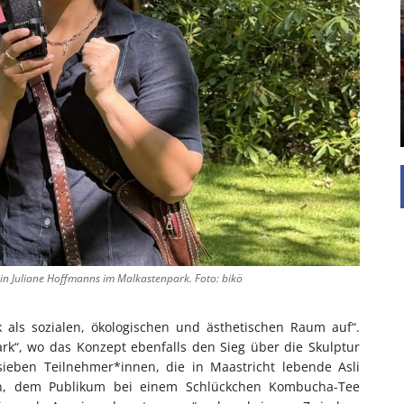
EINFAMILIENHAUS
UNTERSTÜTZEN
Die Inspiration des industriellen Chics sind die
Werkshallen des Industriezeitalters. Die Basis für
diesen Stil sind große Räume, schlicht gehalten
mit rustikalen Elementen und großen
Fensterflächen. Wie so vieles wurde ...
orin Juliane Hoffmanns im Malkastenpark. Foto: bikö
k als sozialen, ökologischen und ästhetischen Raum auf“.
ark“, wo das Konzept ebenfalls den Sieg über die Skulptur
sieben Teilnehmer*innen, die in Maastricht lebende Asli
sen, dem Publikum bei einem Schlückchen Kombucha-Tee