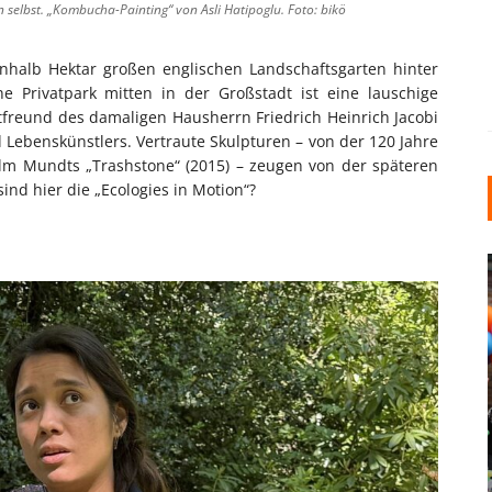
 selbst. „Kombucha-Painting“ von Asli Hatipoglu. Foto: bikö
halb Hektar großen englischen Landschaftsgarten hinter
e Privatpark mitten in der Großstadt ist eine lauschige
tfreund des damaligen Hausherrn Friedrich Heinrich Jacobi
 Lebenskünstlers. Vertraute Skulpturen – von der 120 Jahre
elm Mundts „Trashstone“ (2015) – zeugen von der späteren
ind hier die „Ecologies in Motion“?
INDUSTRIELLER CHIC: WIE
KUNSTSTOFFFENSTER DEN
LOFT-STIL IN IHREM