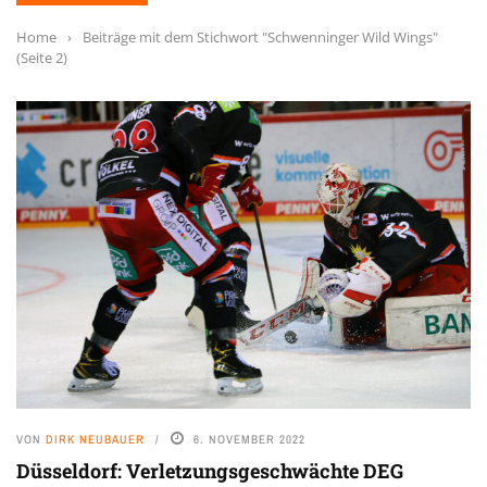
Home
›
Beiträge mit dem Stichwort "Schwenninger Wild Wings"
(Seite 2)
VON
DIRK NEUBAUER
6. NOVEMBER 2022
Düsseldorf: Verletzungsgeschwächte DEG