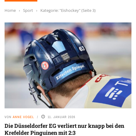
Home
›
Sport
›
Kategorie: "Eishockey"
(Seite 3)
VON
ANNE VOGEL
11. JANUAR 2026
Die Düsseldorfer EG verliert nur knapp bei den
Krefelder Pinguinen mit 2:3