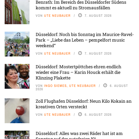
Benrath: Im Bereich des Düsseldorfer Südens
kommt es aktuell zu Stromausfällen
VON
UTE NEUBAUER
7. AUGUST 2026
Düsseldorf: Noch bis Sonntag im Maurice-Ravel-
Park – „Liebe das Leben – pempelfort music
weekend“
VON
UTE NEUBAUER
7. AUGUST 2026
Düsseldorf: Mostertpöttches ehren endlich
wieder eine Frau – Karin Houck erhält die
Klinzing Plakette
VON
INGO SIEMES, UTE NEUBAUER
6. AUGUST
2026
Zoll Flughafen Düsseldorf: Neun Kilo Kokain an
kreativen Orten versteckt
VON
UTE NEUBAUER
6. AUGUST 2026
Düsseldorf: Alles was zwei Räder hat ist am
Sonntag auf der autofreien Kö