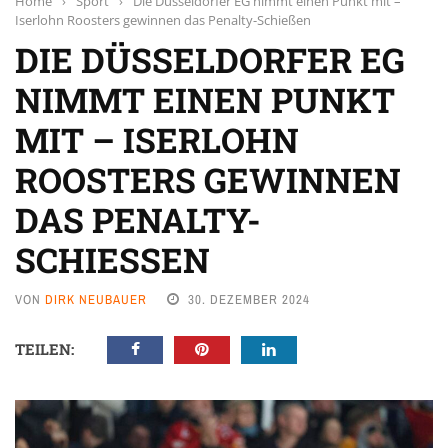
Home
›
Sport
›
Die Düsseldorfer EG nimmt einen Punkt mit –
Iserlohn Roosters gewinnen das Penalty-Schießen
DIE DÜSSELDORFER EG
NIMMT EINEN PUNKT
MIT – ISERLOHN
ROOSTERS GEWINNEN
DAS PENALTY-
SCHIESSEN
VON
DIRK NEUBAUER
30. DEZEMBER 2024
TEILEN: