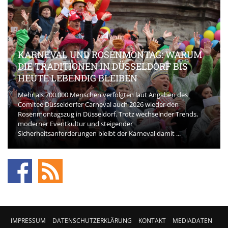
KARNEVAL UND ROSENMONTAG: WARUM
DIE TRADITIONEN IN DÜSSELDORF BIS
HEUTE LEBENDIG BLEIBEN
Mehr als 700.000 Menschen verfolgten laut Angaben des
Comitee Düsseldorfer Carneval auch 2026 wieder den
Rosenmontagszug in Düsseldorf. Trotz wechselnder Trends,
moderner Eventkultur und steigender
Sicherheitsanforderungen bleibt der Karneval damit ...
IMPRESSUM
DATENSCHUTZERKLÄRUNG
KONTAKT
MEDIADATEN