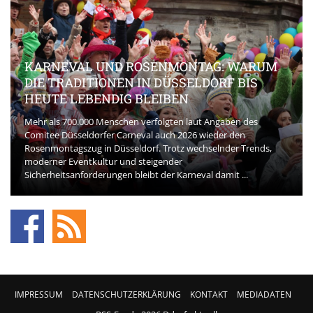
KARNEVAL UND ROSENMONTAG: WARUM
DIE TRADITIONEN IN DÜSSELDORF BIS
HEUTE LEBENDIG BLEIBEN
Mehr als 700.000 Menschen verfolgten laut Angaben des
Comitee Düsseldorfer Carneval auch 2026 wieder den
Rosenmontagszug in Düsseldorf. Trotz wechselnder Trends,
moderner Eventkultur und steigender
Sicherheitsanforderungen bleibt der Karneval damit ...
IMPRESSUM
DATENSCHUTZERKLÄRUNG
KONTAKT
MEDIADATEN