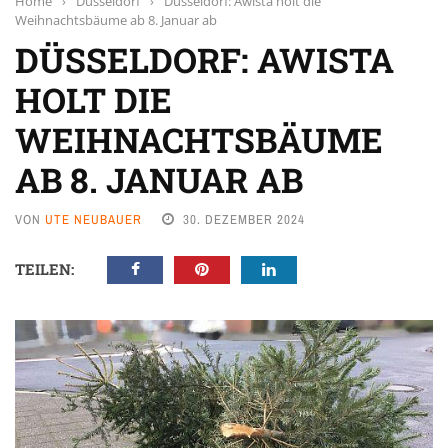
Home
›
Düsseldorf
›
Düsseldorf: Awista holt die
Weihnachtsbäume ab 8. Januar ab
DÜSSELDORF: AWISTA
HOLT DIE
WEIHNACHTSBÄUME
AB 8. JANUAR AB
VON
UTE NEUBAUER
30. DEZEMBER 2024
TEILEN: