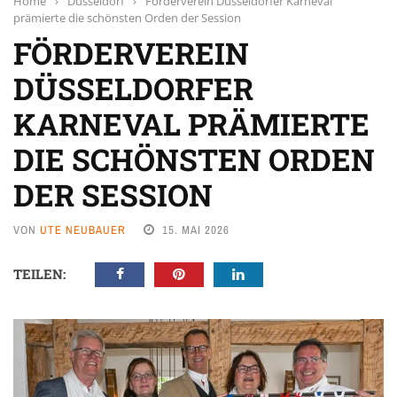
Home
›
Düsseldorf
›
Förderverein Düsseldorfer Karneval
prämierte die schönsten Orden der Session
FÖRDERVEREIN
DÜSSELDORFER
KARNEVAL PRÄMIERTE
DIE SCHÖNSTEN ORDEN
DER SESSION
VON
UTE NEUBAUER
15. MAI 2026
TEILEN: