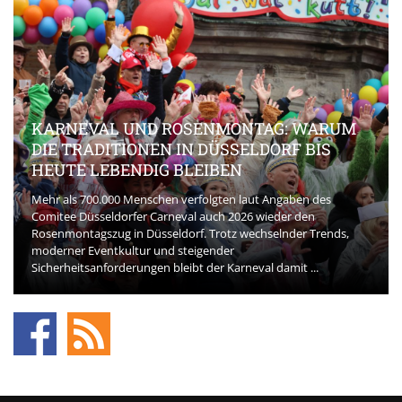
KARNEVAL UND ROSENMONTAG: WARUM
DIE TRADITIONEN IN DÜSSELDORF BIS
HEUTE LEBENDIG BLEIBEN
Mehr als 700.000 Menschen verfolgten laut Angaben des
Comitee Düsseldorfer Carneval auch 2026 wieder den
Rosenmontagszug in Düsseldorf. Trotz wechselnder Trends,
moderner Eventkultur und steigender
Sicherheitsanforderungen bleibt der Karneval damit ...