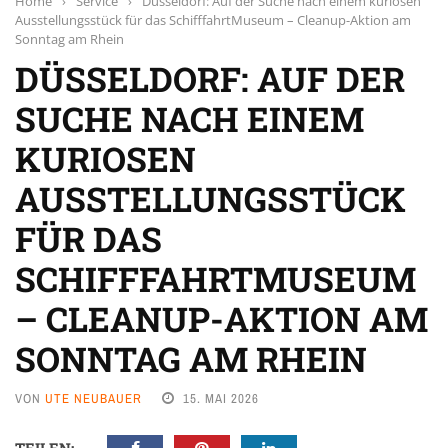
Home
›
Service
›
Düsseldorf: Auf der Suche nach einem kuriosen
Ausstellungsstück für das SchifffahrtMuseum – Cleanup-Aktion am
Sonntag am Rhein
DÜSSELDORF: AUF DER
SUCHE NACH EINEM
KURIOSEN
AUSSTELLUNGSSTÜCK
FÜR DAS
SCHIFFFAHRTMUSEUM
– CLEANUP-AKTION AM
SONNTAG AM RHEIN
VON
UTE NEUBAUER
15. MAI 2026