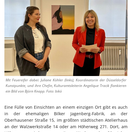
Mit Feuereifer dabei: Juliane Köhler (links), Koordinatorin der Düsseldorfer
Kunstpunkte, und ihre Chefin, Kulturamtsleiterin Angelique Tracik flankieren
ein Bild von Björn Knapp. Foto: bikö
Eine Fülle von Einsichten an einem einzigen Ort gibt es auch
in der ehemaligen Bilker Jagenberg-Fabrik, an der
Oberhausener Straße 15, im größten städtischen Atelierhaus
an der Walzwerkstraße 14 oder am Höherweg 271. Dort, am