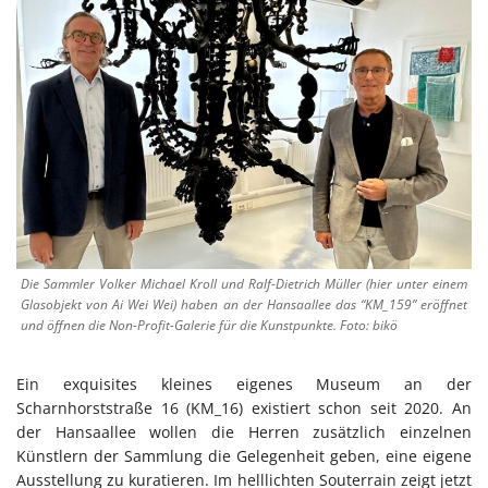
Die Sammler Volker Michael Kroll und Ralf-Dietrich Müller (hier unter einem
Glasobjekt von Ai Wei Wei) haben an der Hansaallee das “KM_159” eröffnet
und öffnen die Non-Profit-Galerie für die Kunstpunkte. Foto: bikö
Ein exquisites kleines eigenes Museum an der
Scharnhorststraße 16 (KM_16) existiert schon seit 2020. An
der Hansaallee wollen die Herren zusätzlich einzelnen
Künstlern der Sammlung die Gelegenheit geben, eine eigene
Ausstellung zu kuratieren. Im helllichten Souterrain zeigt jetzt