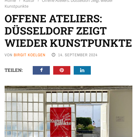
Home
›
Kultur
›
Offene Ateliers: Düsseldorf zeigt wieder
Kunstpunkte
OFFENE ATELIERS:
DÜSSELDORF ZEIGT
WIEDER KUNSTPUNKTE
VON
BIRGIT KOELGEN
14. SEPTEMBER 2024
TEILEN: