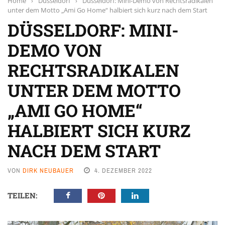
Home
›
Düsseldorf
›
Düsseldorf: Mini-Demo von Rechtsradikalen
unter dem Motto „Ami Go Home“ halbiert sich kurz nach dem Start
DÜSSELDORF: MINI-
DEMO VON
RECHTSRADIKALEN
UNTER DEM MOTTO
„AMI GO HOME“
HALBIERT SICH KURZ
NACH DEM START
VON
DIRK NEUBAUER
4. DEZEMBER 2022
TEILEN: