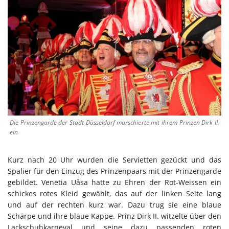
Die Prinzengarde der Stadt Düsseldorf marschierte mit ihrem Prinzen Dirk II.
ein
Kurz nach 20 Uhr wurden die Servietten gezückt und das
Spalier für den Einzug des Prinzenpaars mit der Prinzengarde
gebildet. Venetia Uåsa hatte zu Ehren der Rot-Weissen ein
schickes rotes Kleid gewählt, das auf der linken Seite lang
und auf der rechten kurz war. Dazu trug sie eine blaue
Schärpe und ihre blaue Kappe. Prinz Dirk II. witzelte über den
Lackschuhkarneval und seine dazu passenden roten