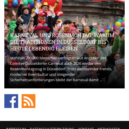
KARNEVAL UND ROSENMONTAG: WARUM
DIE TRADITIONEN IN DÜSSELDORF BIS
HEUTE LEBENDIG BLEIBEN
Mehr als 700.000 Menschen verfolgten laut Angaben des
Comitee Düsseldorfer Carneval auch 2026 wieder den
Rosenmontagszug in Düsseldorf. Trotz wechselnder Trends,
moderner Eventkultur und steigender
Sicherheitsanforderungen bleibt der Karneval damit ...