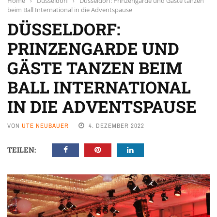
Home
›
Düsseldorf
›
Düsseldorf: Prinzengarde und Gäste tanzen
beim Ball International in die Adventspause
DÜSSELDORF:
PRINZENGARDE UND
GÄSTE TANZEN BEIM
BALL INTERNATIONAL
IN DIE ADVENTSPAUSE
VON
UTE NEUBAUER
4. DEZEMBER 2022
TEILEN: