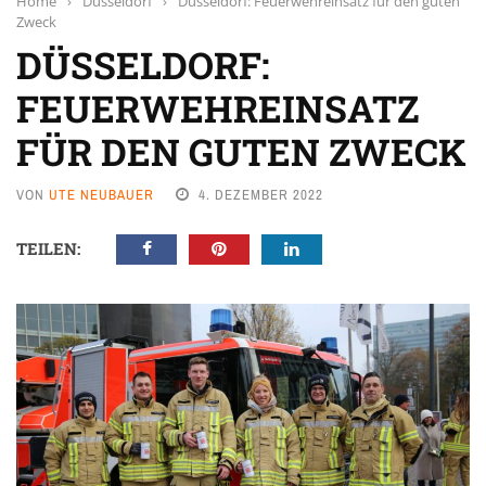
Home
›
Düsseldorf
›
Düsseldorf: Feuerwehreinsatz für den guten
Zweck
DÜSSELDORF:
FEUERWEHREINSATZ
FÜR DEN GUTEN ZWECK
VON
UTE NEUBAUER
4. DEZEMBER 2022
TEILEN: