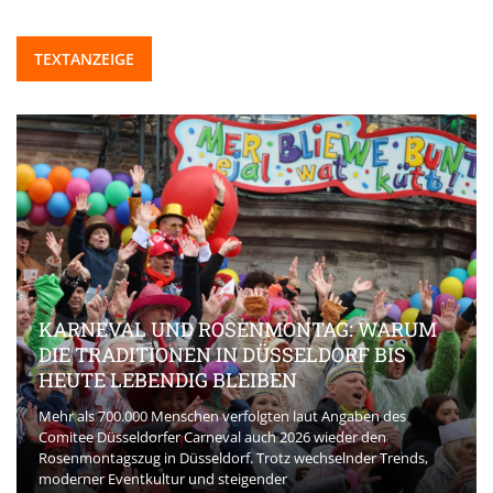
TEXTANZEIGE
KARNEVAL UND ROSENMONTAG: WARUM
DIE TRADITIONEN IN DÜSSELDORF BIS
HEUTE LEBENDIG BLEIBEN
Mehr als 700.000 Menschen verfolgten laut Angaben des
Comitee Düsseldorfer Carneval auch 2026 wieder den
Rosenmontagszug in Düsseldorf. Trotz wechselnder Trends,
moderner Eventkultur und steigender