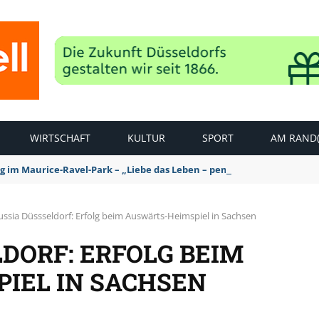
WIRTSCHAFT
KULTUR
SPORT
AM RAND(
ag im Maurice-Ravel-Park – „Liebe das Leben – pempelfort music wee
ussia Düssseldorf: Erfolg beim Auswärts-Heimspiel in Sachsen
DORF: ERFOLG BEIM
IEL IN SACHSEN