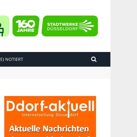
E) NOTIERT
kend“