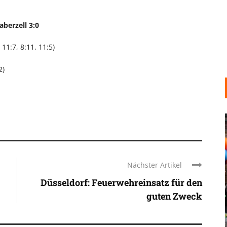
berzell 3:0
11:7, 8:11, 11:5)
2)
Nächster Artikel
Düsseldorf: Feuerwehreinsatz für den
INDUSTRIELLER CHIC: WIE
guten Zweck
KUNSTSTOFFFENSTER DEN
LOFT-STIL IN IHREM
EINFAMILIENHAUS