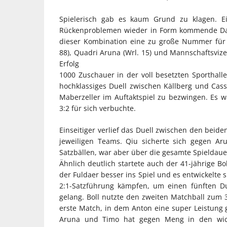
Spielerisch gab es kaum Grund zu klagen. Ein
Rückenproblemen wieder in Form kommende Dang 
dieser Kombination eine zu große Nummer für 
88), Quadri Aruna (Wrl. 15) und Mannschaftsviz
Erfolg
1000 Zuschauer in der voll besetzten Sporthall
hochklassiges Duell zwischen Källberg und Cass
Maberzeller im Auftaktspiel zu bezwingen. Es wa
3:2 für sich verbuchte.
Einseitiger verlief das Duell zwischen den beide
jeweiligen Teams. Qiu sicherte sich gegen A
Satzbällen, war aber über die gesamte Spieldaue
Ähnlich deutlich startete auch der 41-jährige 
der Fuldaer besser ins Spiel und es entwickelte
2:1-Satzführung kämpfen, um einen fünften D
gelang. Boll nutzte den zweiten Matchball zum 3
erste Match, in dem Anton eine super Leistung g
Aruna und Timo hat gegen Meng in den wic