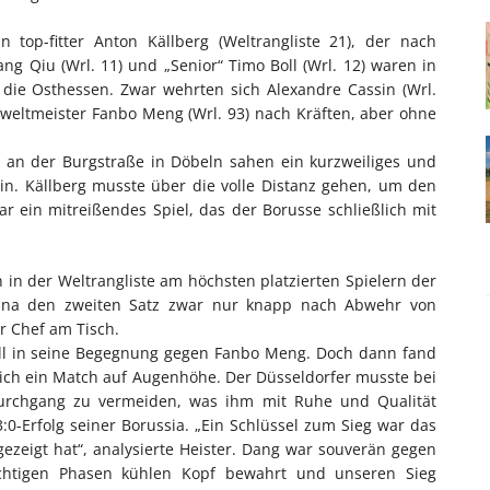
 top-fitter Anton Källberg (Weltrangliste 21), der nach
Qiu (Wrl. 11) und „Senior“ Timo Boll (Wrl. 12) waren in
die Osthessen. Zwar wehrten sich Alexandre Cassin (Wrl.
eweltmeister Fanbo Meng (Wrl. 93) nach Kräften, aber ohne
e an der Burgstraße in Döbeln sahen ein kurzweiliges und
in. Källberg musste über die volle Distanz gehen, um den
r ein mitreißendes Spiel, das der Borusse schließlich mit
n in der Weltrangliste am höchsten platzierten Spielern der
runa den zweiten Satz zwar nur knapp nach Abwehr von
r Chef am Tisch.
Boll in seine Begegnung gegen Fanbo Meng. Doch dann fand
 sich ein Match auf Augenhöhe. Der Düsseldorfer musste bei
urchgang zu vermeiden, was ihm mit Ruhe und Qualität
:0-Erfolg seiner Borussia. „Ein Schlüssel zum Sieg war das
ezeigt hat“, analysierte Heister. Dang war souverän gegen
htigen Phasen kühlen Kopf bewahrt und unseren Sieg