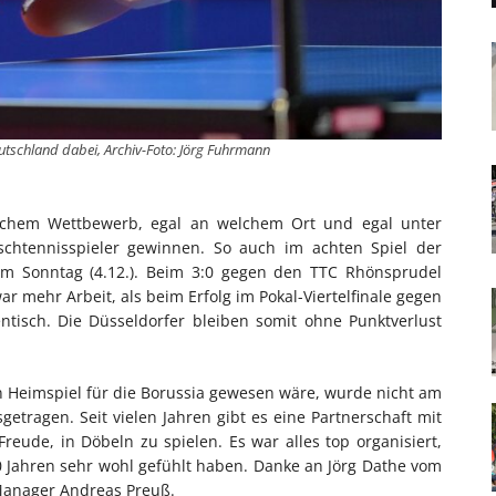
utschland dabei, Archiv-Foto: Jörg Fuhrmann
welchem Wettbewerb, egal an welchem Ort und egal unter
schtennisspieler gewinnen. So auch im achten Spiel der
 am Sonntag (4.12.). Beim 3:0 gegen den TTC Rhönsprudel
r mehr Arbeit, als beim Erfolg im Pokal-Viertelfinale gegen
ntisch. Die Düsseldorfer bleiben somit ohne Punktverlust
in Heimspiel für die Borussia gewesen wäre, wurde nicht am
etragen. Seit vielen Jahren gibt es eine Partnerschaft mit
reude, in Döbeln zu spielen. Es war alles top organisiert,
 Jahren sehr wohl gefühlt haben. Danke an Jörg Dathe vom
Manager Andreas Preuß.