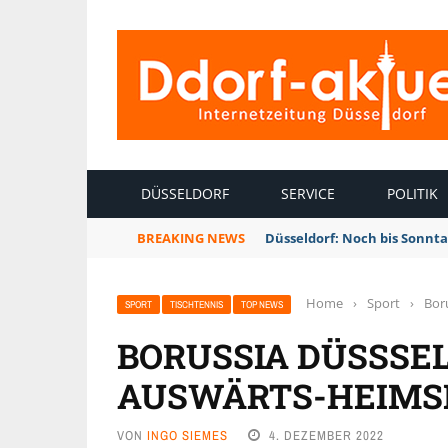
INTERNETZEITUNG DÜSSELDORF
DÜSSELDORF
SERVICE
POLITIK
BREAKING NEWS
Düsseldorf: Noch bis Sonnt
Home
›
Sport
›
Bor
SPORT
TISCHTENNIS
TOP NEWS
BORUSSIA DÜSSSEL
AUSWÄRTS-HEIMSP
VON
INGO SIEMES
4. DEZEMBER 2022