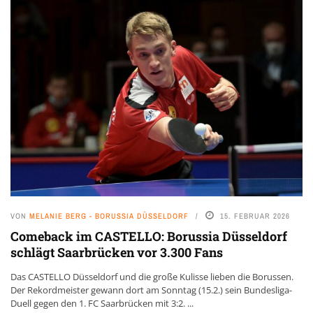
VON
MELANIE BERG - BORUSSIA DÜSSELDORF
15. FEBRUAR 2026
Comeback im CASTELLO: Borussia Düsseldorf
schlägt Saarbrücken vor 3.300 Fans
Das CASTELLO Düsseldorf und die große Kulisse lieben die Borussen.
Der Rekordmeister gewann dort am Sonntag (15.2.) sein Bundesliga-
Duell gegen den 1. FC Saarbrücken mit 3:2. ...