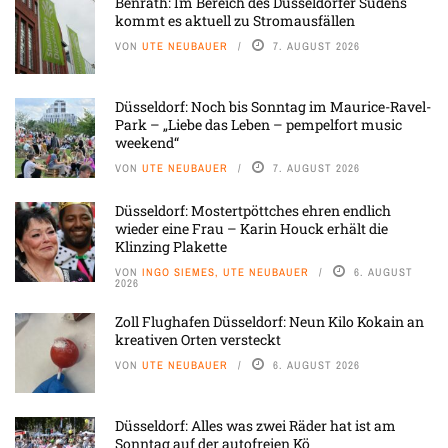
Benrath: Im Bereich des Düsseldorfer Südens
kommt es aktuell zu Stromausfällen
VON
UTE NEUBAUER
7. AUGUST 2026
Düsseldorf: Noch bis Sonntag im Maurice-Ravel-
Park – „Liebe das Leben – pempelfort music
weekend“
VON
UTE NEUBAUER
7. AUGUST 2026
Düsseldorf: Mostertpöttches ehren endlich
wieder eine Frau – Karin Houck erhält die
Klinzing Plakette
VON
INGO SIEMES, UTE NEUBAUER
6. AUGUST
2026
Zoll Flughafen Düsseldorf: Neun Kilo Kokain an
kreativen Orten versteckt
VON
UTE NEUBAUER
6. AUGUST 2026
Düsseldorf: Alles was zwei Räder hat ist am
Sonntag auf der autofreien Kö