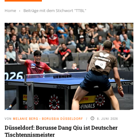
Home
›
Beiträge mit dem Stichwort "TTBL"
VON
MELANIE BERG - BORUSSIA DÜSSELDORF
8. JUNI 2026
Düsseldorf: Borusse Dang Qiu ist Deutscher
Tischtennismeister