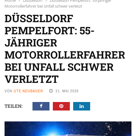
Home
›
Düsseldorf
›
Düsseldorf Pempelfort: 55-jähriger
Motorrollerfahrer bei Unfall schwer verletzt
DÜSSELDORF
PEMPELFORT: 55-
JÄHRIGER
MOTORROLLERFAHRER
BEI UNFALL SCHWER
VERLETZT
VON
UTE NEUBAUER
21. MAI 2026
TEILEN: