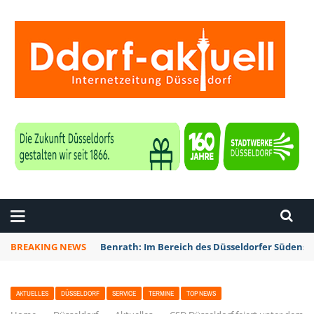
ZEITUNG DÜSSELDORF
BREAKING NEWS
Benrath: Im Bereich des Düsseldorfer Südens 
AKTUELLES
DÜSSELDORF
SERVICE
TERMINE
TOP NEWS