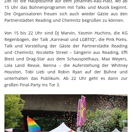
Ziel ist die Hauptbühne auf dem Johannes-Rau-Platz, wo ab
15 Uhr das Bühnenprogramm mit Talks und Musik beginnt.
Die Organisatoren freuen sich auch wieder Gäste aus den
Partnerstädten Reading und Chemnitz begrüßen zu können.
Von 15 bis 22 Uhr sind DJ Marvin, Yasmin Huchins, die KG
Regenbogen, der Talk „Karneval und LGBTIQ“, die Pink Poms,
Talk und Vorstellung der Gäste der Partnerstädte Reading
und Chemnitz, Nicolette Street – Sängerin aus Reading, Effi
Biest und Drag-Star aus dem Schauspielhaus, Max Weyers,
Lola Land Revue, Ikenna – die Auferstehung der Whitney
Houston, Tobi Lieb und Robin Ryan auf der Bühne und
unterhalten das Publikum. Ab 22 Uhr geht es dann zur
großen Final-Party ins Tor 3.