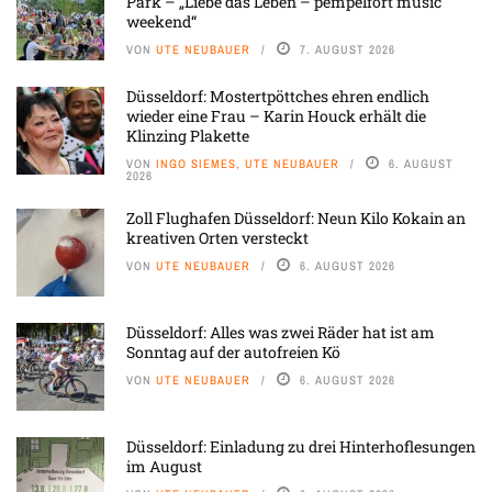
Park – „Liebe das Leben – pempelfort music
weekend“
VON
UTE NEUBAUER
7. AUGUST 2026
Düsseldorf: Mostertpöttches ehren endlich
wieder eine Frau – Karin Houck erhält die
Klinzing Plakette
VON
INGO SIEMES, UTE NEUBAUER
6. AUGUST
2026
Zoll Flughafen Düsseldorf: Neun Kilo Kokain an
kreativen Orten versteckt
VON
UTE NEUBAUER
6. AUGUST 2026
Düsseldorf: Alles was zwei Räder hat ist am
Sonntag auf der autofreien Kö
VON
UTE NEUBAUER
6. AUGUST 2026
Düsseldorf: Einladung zu drei Hinterhoflesungen
im August