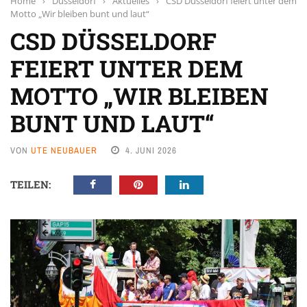
Home
›
Düsseldorf
›
Aktuelles
›
CSD Düsseldorf feiert unter dem
Motto „Wir bleiben bunt und laut“
CSD DÜSSELDORF
FEIERT UNTER DEM
MOTTO „WIR BLEIBEN
BUNT UND LAUT“
VON
UTE NEUBAUER
4. JUNI 2026
TEILEN: