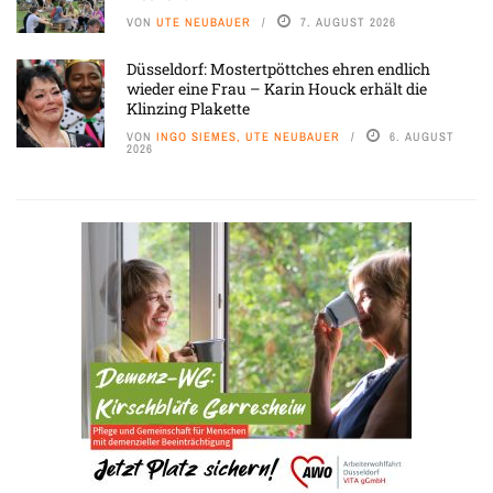
VON
UTE NEUBAUER
7. AUGUST 2026
Düsseldorf: Mostertpöttches ehren endlich
wieder eine Frau – Karin Houck erhält die
Klinzing Plakette
VON
INGO SIEMES, UTE NEUBAUER
6. AUGUST
2026