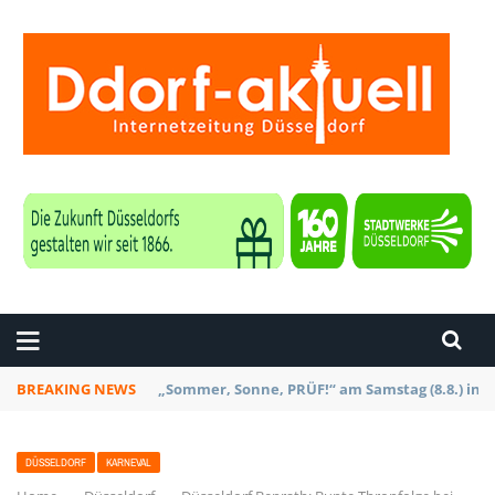
ZEITUNG DÜSSELDORF
BREAKING NEWS
Düsseldorf: Am 6. September ist wieder zakk S
DÜSSELDORF
KARNEVAL