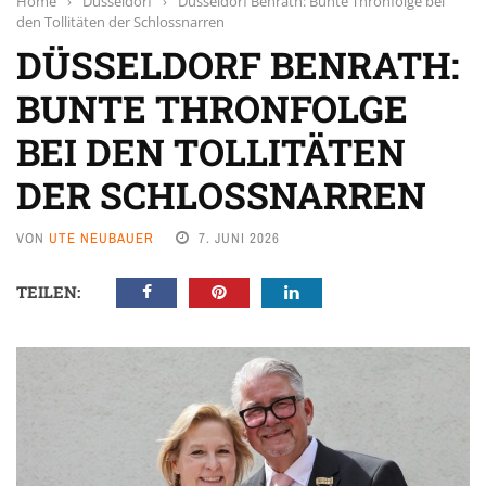
Home
›
Düsseldorf
›
Düsseldorf Benrath: Bunte Thronfolge bei
den Tollitäten der Schlossnarren
DÜSSELDORF BENRATH:
BUNTE THRONFOLGE
BEI DEN TOLLITÄTEN
DER SCHLOSSNARREN
VON
UTE NEUBAUER
7. JUNI 2026
TEILEN: