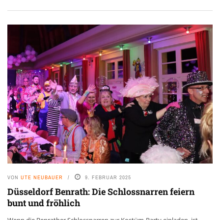
VON
UTE NEUBAUER
9. FEBRUAR 2025
Düsseldorf Benrath: Die Schlossnarren feiern
bunt und fröhlich
Wenn die Benrather Schlossnarren zur Kostüm-Party einladen, ist