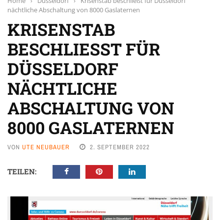
Home
›
Düsseldorf
›
Krisenstab beschließt für Düsseldorf
nächtliche Abschaltung von 8000 Gaslaternen
KRISENSTAB
BESCHLIESST FÜR D
ÜSSELDORF N
ÄCHTLICHE A
BSCHALTUNG VON 8
000 GASLATERNEN
VON
UTE NEUBAUER
2. SEPTEMBER 2022
TEILEN: