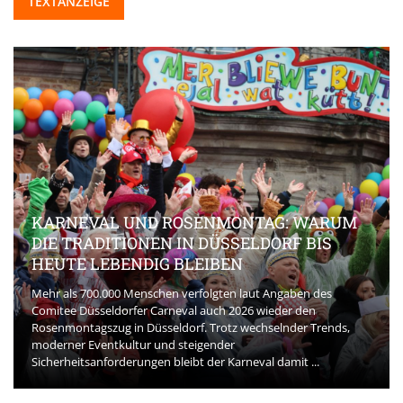
TEXTANZEIGE
KARNEVAL UND ROSENMONTAG: WARUM
DIE TRADITIONEN IN DÜSSELDORF BIS
HEUTE LEBENDIG BLEIBEN
Mehr als 700.000 Menschen verfolgten laut Angaben des
Comitee Düsseldorfer Carneval auch 2026 wieder den
Rosenmontagszug in Düsseldorf. Trotz wechselnder Trends,
moderner Eventkultur und steigender
Sicherheitsanforderungen bleibt der Karneval damit ...