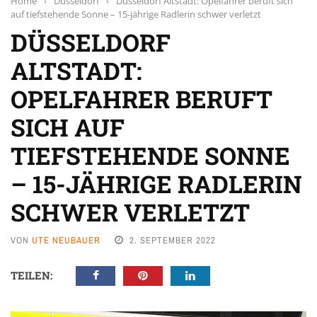
Home
›
Düsseldorf
›
Düsseldorf Altstadt: Opelfahrer beruft sich
auf tiefstehende Sonne – 15-jährige Radlerin schwer verletzt
DÜSSELDORF
ALTSTADT:
OPELFAHRER BERUFT
SICH AUF
TIEFSTEHENDE SONNE
– 15-JÄHRIGE RADLERIN
SCHWER VERLETZT
VON
UTE NEUBAUER
2. SEPTEMBER 2022
TEILEN: