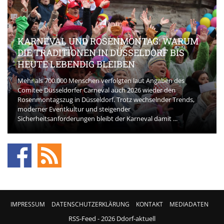
KARNEVAL UND ROSENMONTAG: WARUM
DIE TRADITIONEN IN DÜSSELDORF BIS
HEUTE LEBENDIG BLEIBEN
Mehr als 700.000 Menschen verfolgten laut Angaben des
Comitee Düsseldorfer Carneval auch 2026 wieder den
Rosenmontagszug in Düsseldorf. Trotz wechselnder Trends,
moderner Eventkultur und steigender
Sicherheitsanforderungen bleibt der Karneval damit ...
IMPRESSUM
DATENSCHUTZERKLÄRUNG
KONTAKT
MEDIADATEN
RSS-Feed
- 2026 Ddorf-aktuell