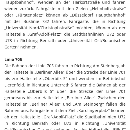
Hauptbahnhof“, wenden an der Harkortstraße und fahren
wieder zurück. Fahrgäste mit den Zielen „Helmholtzstraße“
oder „Fürstenplatz“ können ab „Düsseldorf Hauptbahnhof“
mit der Buslinie 732 fahren. Fahrgäste, die in Richtung
„Universität Nord/Christophstraße“ möchten, können ab der
Haltestelle „Graf-Adolf-Platz“ die Stadtbahnlinien U72 oder
U73 in Richtung Benrath oder „Universität Ost/Botanischer
Garten“ nehmen.
Linie 705
Die Bahnen der Linie 705 fahren in Richtung Am Steinberg ab
der Haltestelle „Berliner Allee“ über die Strecke der Linie 701
bis zur Haltestelle „Oberbilk S“ und wenden im Betriebshof
Lierenfeld. In Richtung Unterrath S fahren die Bahnen ab der
Haltestelle „Oberbilk S“ über die Strecke der Linie 701
geradeaus bis zur Haltestelle „Berliner Allee“. Zwischen den
Haltestellen „Berliner Allee“ und „Am Steinberg“ fallen die
Bahnen aus. Fahrgäste mit dem Ziel „Karolingerplatz“ können
ab der Haltestelle „Graf-Adolf-Platz“ die Stadtbahnlinien U72
in Richtung Benrath oder U73 in Richtung „Universität
Ost/Botanischer Garten“ nehmen. An der Haltestelle „Bilk S“