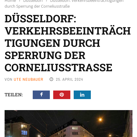
Home
›
Düsseldorf
›
Düsseldorf: Verkehrsbeeinträchtigungen
durch Sperrung der Corneliusstraße
DÜSSELDORF:
VERKEHRSBEEINTRÄCH
TIGUNGEN DURCH
SPERRUNG DER
CORNELIUSSTRASSE
VON
UTE NEUBAUER
25. APRIL 2024
TEILEN: