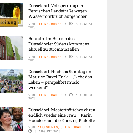
Düsseldorf: Vollsperrung der
Bergischen Landstraße wegen
Wasserrohrbruch aufgehoben
VON
UTE NEUBAUER
7. AUGUST
2026
Benrath: Im Bereich des
Düsseldorfer Südens kommt es
aktuell zu Stromausfällen
VON
UTE NEUBAUER
7. AUGUST
2026
Düsseldorf: Noch bis Sonntag im
Maurice-Ravel-Park – „Liebe das
Leben – pempelfort music
weekend“
VON
UTE NEUBAUER
7. AUGUST
2026
Düsseldorf: Mostertpöttches ehren
endlich wieder eine Frau – Karin
Houck erhält die Klinzing Plakette
VON
INGO SIEMES, UTE NEUBAUER
6. AUGUST 2026