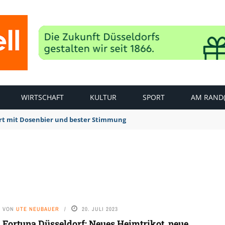
WIRTSCHAFT
KULTUR
SPORT
AM RAND(
rt mit Dosenbier und bester Stimmung
VON
UTE NEUBAUER
20. JULI 2023
Fortuna Düsseldorf: Neues Heimtrikot, neue