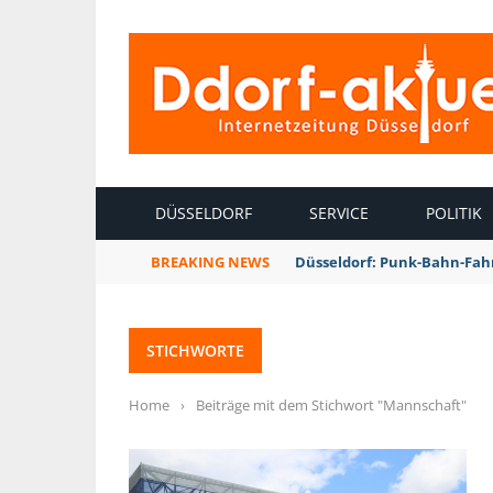
INTERNETZEITUNG DÜSSELDORF
DÜSSELDORF
SERVICE
POLITIK
BREAKING NEWS
Düsseldorf: Punk-Bahn-Fah
STICHWORTE
Home
›
Beiträge mit dem Stichwort "Mannschaft"