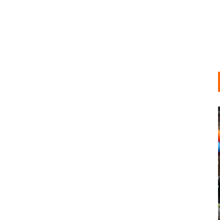
INDUSTRIELLER CHIC: WIE
KUNSTSTOFFFENSTER DEN
LOFT-STIL IN IHREM
EINFAMILIENHAUS