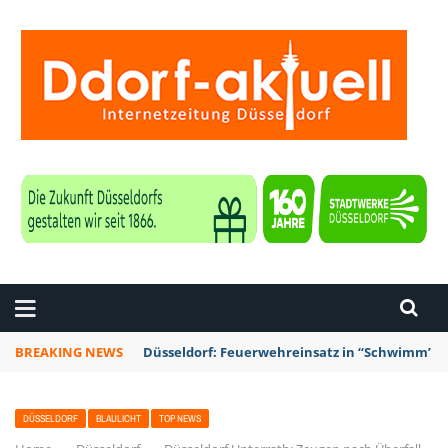
ZEITUNG DÜSSELDORF
BREAKING NEWS
Düsseldorf: Feuerwehreinsatz in “Schwimm’ in 
DÜSSELDORF
BLAULICHT
TOP NEWS