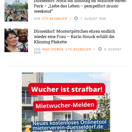
Düsseldorf: Noch bis Sonntag im Maurice-Ravel-
Park – „Liebe das Leben – pempelfort music
weekend“
VON
UTE NEUBAUER
7. AUGUST 2026
Düsseldorf: Mostertpöttches ehren endlich
wieder eine Frau – Karin Houck erhält die
Klinzing Plakette
VON
INGO SIEMES, UTE NEUBAUER
6. AUGUST
2026