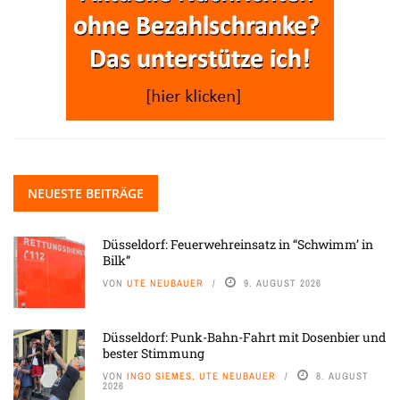
NEUESTE BEITRÄGE
Düsseldorf: Feuerwehreinsatz in “Schwimm’ in
Bilk”
VON
UTE NEUBAUER
9. AUGUST 2026
Düsseldorf: Punk-Bahn-Fahrt mit Dosenbier und
bester Stimmung
VON
INGO SIEMES, UTE NEUBAUER
8. AUGUST
2026