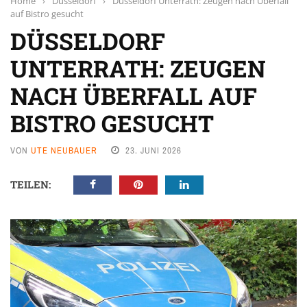
Home
›
Düsseldorf
›
Düsseldorf Unterrath: Zeugen nach Überfall
auf Bistro gesucht
DÜSSELDORF
UNTERRATH: ZEUGEN
NACH ÜBERFALL AUF
BISTRO GESUCHT
VON
UTE NEUBAUER
23. JUNI 2026
TEILEN: