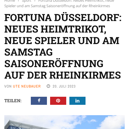
Home
›
Sport
›
Fortuna Düsseldorf: Neues Heimtrikot, neue
Spieler und am Samstag Saisoneröffnung auf der Rheinkirmes
FORTUNA DÜSSELDORF:
NEUES HEIMTRIKOT,
NEUE SPIELER UND AM
SAMSTAG
SAISONERÖFFNUNG
AUF DER RHEINKIRMES
VON
UTE NEUBAUER
20. JULI 2023
TEILEN: