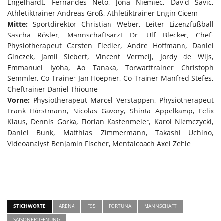
Engelhardt, Fernandes Neto, Jona Niemiec, David Savic,
Athletiktrainer Andreas Groß, Athletiktrainer Engin Cicem
Mitte:
Sportdirektor Christian Weber, Leiter Lizenzfußball
Sascha Rösler, Mannschaftsarzt Dr. Ulf Blecker, Chef-
Physiotherapeut Carsten Fiedler, Andre Hoffmann, Daniel
Ginczek, Jamil Siebert, Vincent Vermeij, Jordy de Wijs,
Emmanuel Iyoha, Ao Tanaka, Torwarttrainer Christoph
Semmler, Co-Trainer Jan Hoepner, Co-Trainer Manfred Stefes,
Cheftrainer Daniel Thioune
Vorne:
Physiotherapeut Marcel Verstappen, Physiotherapeut
Frank Hörstmann, Nicolas Gavory, Shinta Appelkamp, Felix
Klaus, Dennis Gorka, Florian Kastenmeier, Karol Niemczycki,
Daniel Bunk, Matthias Zimmermann, Takashi Uchino,
Videoanalyst Benjamin Fischer, Mentalcoach Axel Zehle
STICHWORTE
ARENA
F95
FORTUNA
MANNSCHAFT
SAISONERÖFFNUNG