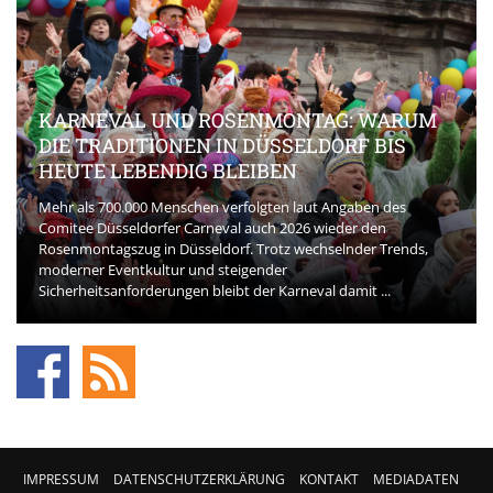
KARNEVAL UND ROSENMONTAG: WARUM
DIE TRADITIONEN IN DÜSSELDORF BIS
HEUTE LEBENDIG BLEIBEN
Mehr als 700.000 Menschen verfolgten laut Angaben des
Comitee Düsseldorfer Carneval auch 2026 wieder den
Rosenmontagszug in Düsseldorf. Trotz wechselnder Trends,
moderner Eventkultur und steigender
Sicherheitsanforderungen bleibt der Karneval damit ...
IMPRESSUM
DATENSCHUTZERKLÄRUNG
KONTAKT
MEDIADATEN