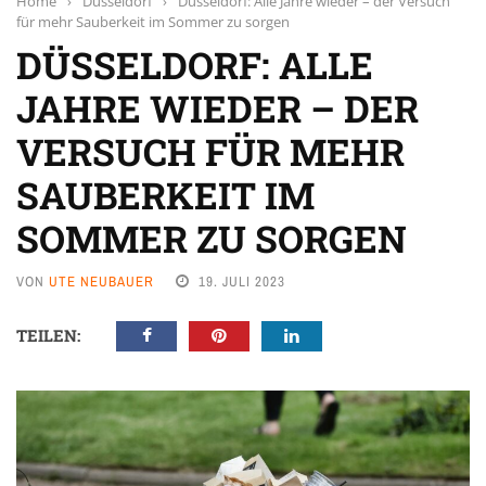
Home
›
Düsseldorf
›
Düsseldorf: Alle Jahre wieder – der Versuch
für mehr Sauberkeit im Sommer zu sorgen
DÜSSELDORF: ALLE
JAHRE WIEDER – DER
VERSUCH FÜR MEHR
SAUBERKEIT IM
SOMMER ZU SORGEN
VON
UTE NEUBAUER
19. JULI 2023
TEILEN: