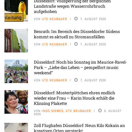
Düsseldorf: Vollsperrung der Bergischen
Landstraße wegen Wasserrohrbruch
aufgehoben
VON
UTE NEUBAUER
7. AUGUST 2026
Benrath: Im Bereich des Düsseldorfer Südens
kommt es aktuell zu Stromausfällen
VON
UTE NEUBAUER
7. AUGUST 2026
Düsseldorf: Noch bis Sonntag im Maurice-Ravel-
Park – „Liebe das Leben – pempelfort music
weekend“
VON
UTE NEUBAUER
7. AUGUST 2026
Düsseldorf: Mostertpöttches ehren endlich
wieder eine Frau – Karin Houck erhält die
Klinzing Plakette
VON
INGO SIEMES, UTE NEUBAUER
6. AUGUST
2026
Zoll Flughafen Düsseldorf: Neun Kilo Kokain an
kreativen Orten versteckt