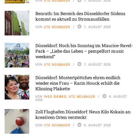
VON
UTE NEUBAUER
7. AUGUST 2026
Benrath: Im Bereich des Düsseldorfer Südens
kommt es aktuell zu Stromausfällen
VON
UTE NEUBAUER
7. AUGUST 2026
Düsseldorf: Noch bis Sonntag im Maurice-Ravel-
Park – „Liebe das Leben – pempelfort music
weekend“
VON
UTE NEUBAUER
7. AUGUST 2026
Düsseldorf: Mostertpöttches ehren endlich
wieder eine Frau – Karin Houck erhält die
Klinzing Plakette
VON
INGO SIEMES, UTE NEUBAUER
6. AUGUST
2026
Zoll Flughafen Düsseldorf: Neun Kilo Kokain an
kreativen Orten versteckt
VON
UTE NEUBAUER
6. AUGUST 2026