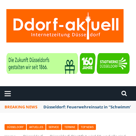
ZEITUNG DÜSSELDORF
BREAKING NEWS
Düsseldorf: Feuerwehreinsatz in “Schwimm’ in 
DÜSSELDORF
AKTUELLES
SERVICE
TERMINE
TOP NEWS