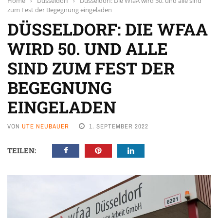
Home
›
Düsseldorf
›
Düsseldorf: Die WfaA wird 50. und alle sind
zum Fest der Begegnung eingeladen
DÜSSELDORF: DIE WFAA
WIRD 50. UND ALLE
SIND ZUM FEST DER
BEGEGNUNG
EINGELADEN
VON
UTE NEUBAUER
1. SEPTEMBER 2022
TEILEN: