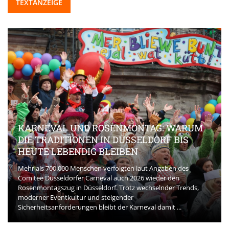
TEXTANZEIGE
KARNEVAL UND ROSENMONTAG: WARUM
DIE TRADITIONEN IN DÜSSELDORF BIS
HEUTE LEBENDIG BLEIBEN
Mehr als 700.000 Menschen verfolgten laut Angaben des
Comitee Düsseldorfer Carneval auch 2026 wieder den
Rosenmontagszug in Düsseldorf. Trotz wechselnder Trends,
moderner Eventkultur und steigender
Sicherheitsanforderungen bleibt der Karneval damit ...