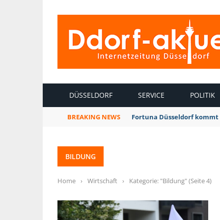
INTERNETZEITUNG DÜSSELDORF
DÜSSELDORF
SERVICE
POLITIK
BREAKING NEWS
Fortuna Düsseldorf kommt 
BILDUNG
Home
›
Wirtschaft
›
Kategorie: "Bildung"
(Seite 4)