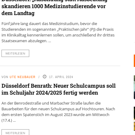
skandieren 1000 Medizinstudierende vor
dem Landtag
Fünf Jahre lang dauert das Medizinstudium, bevor die
Studierenden im sogenannten „Praktischen Jahr“ (PJ) die Praxis
im Klinikalltag kennenlernen sollen, um anschließend ihr drittes
Staatsexamen abzulegen. ...
WEITERLESEN
VON
UTE NEUBAUER
17. APRIL 2024
Düsseldorf Benrath: Neuer Schulcampus soll
im Schuljahr 2024/2025 fertig werden
An der Benrodestraße und Marbacher Straße laufen die
Bauarbeiten für den neuen Schulcampus auf Hochtouren. Nach
dem ersten Spatenstich im August 2023 wurde am Mittwoch
(17.4.) ...
WEITERLESEN