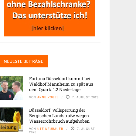
NEUESTE BEITRÄGE
Fortuna Düsseldorf kommt bei
Waldhof Mannheim zu spät aus
dem Quark: 1:2 Niederlage
VON
ANNE VOGEL
7. AUGUST 2026
Düsseldorf: Vollsperrung der
Bergischen Landstraße wegen
Wasserrohrbruch aufgehoben
VON
UTE NEUBAUER
7. AUGUST
2026