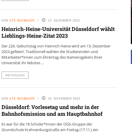
UNTERSTÜTZEN
Die Inspiration des industriellen Chics sind die
Werkshallen des Industriezeitalters. Die Basis für
VON
UTE NEUBAUER
13. DEZEMBER 2023
diesen Stil sind große Räume, schlicht gehalten
Heinrich-Heine-Universität Düsseldorf wählt
mit rustikalen Elementen und großen
Lieblings-Heine-Zitat 2023
Fensterflächen. Wie so vieles wurde ...
Der 226. Geburtstag von Heinrich Heine wird am 13. Dezember
2023 gefeiert. Traditionell wählen die Studierenden und
Mitarbeiter*innen zum Ehrentag des Namensgebers ihrer
Universität ihr liebstes ...
WEITERLESEN
VON
UTE NEUBAUER
19. NOVEMBER 2023
Düsseldorf: Vorlesetag und mehr in der
Bahnhofsmission und am Hauptbahnhof
Es war für die 18 Schüler*innen der OGS-Gruppe der
Grundschule Krahnenburgstraße am Freitag (17.11.) ein