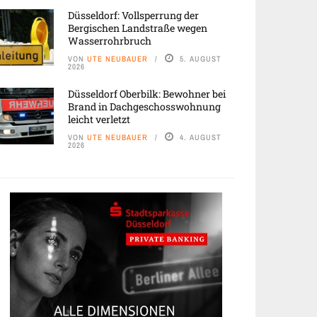
Düsseldorf: Vollsperrung der
Bergischen Landstraße wegen
Wasserrohrbruch
VON
UTE NEUBAUER
5. AUGUST
2026
Düsseldorf Oberbilk: Bewohner bei
Brand in Dachgeschosswohnung
leicht verletzt
VON
UTE NEUBAUER
4. AUGUST
2026