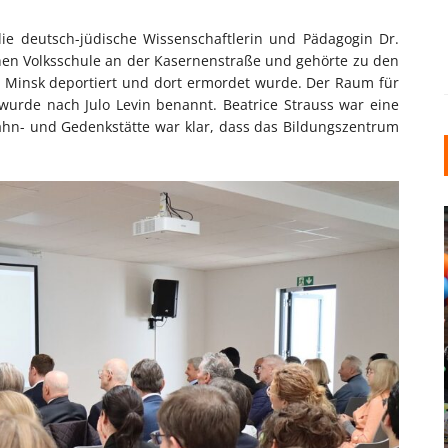
e deutsch-jüdische Wissenschaftlerin und Pädagogin Dr.
schen Volksschule an der Kasernenstraße und gehörte zu den
 Minsk deportiert und dort ermordet wurde. Der Raum für
wurde nach Julo Levin benannt. Beatrice Strauss war eine
ahn- und Gedenkstätte war klar, dass das Bildungszentrum
INDUSTRIELLER CHIC: WIE
KUNSTSTOFFFENSTER DEN
LOFT-STIL IN IHREM
EINFAMILIENHAUS
UNTERSTÜTZEN