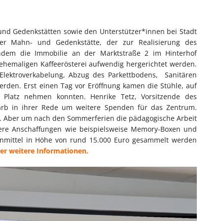
d Gedenkstätten sowie den Unterstützer*innen bei Stadt
er Mahn- und Gedenkstätte, der zur Realisierung des
hdem die Immobilie an der Marktstraße 2 im Hinterhof
ehemaligen Kaffeerösterei aufwendig hergerichtet werden.
Elektroverkabelung, Abzug des Parkettbodens, Sanitären
rden. Erst einen Tag vor Eröffnung kamen die Stühle, auf
 Platz nehmen konnten. Henrike Tetz, Vorsitzende des
arb in ihrer Rede um weitere Spenden für das Zentrum.
ert. Aber um nach den Sommerferien die pädagogische Arbeit
tere Anschaffungen wie beispielsweise Memory-Boxen und
denmittel in Höhe von rund 15.000 Euro gesammelt werden
ier weitere Informationen.