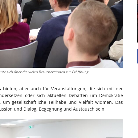
Die Inspiration des industriellen Chics sind die
Werkshallen des Industriezeitalters. Die Basis für
diesen Stil sind große Räume, schlicht gehalten
mit rustikalen Elementen und großen
Fensterflächen. Wie so vieles wurde ...
ute sich über die vielen Besucher*innen zur Eröffnung
bieten, aber auch für Veranstaltungen, die sich mit der
nandersetzen oder sich aktuellen Debatten um Demokratie
um gesellschaftliche Teilhabe und Vielfalt widmen. Das
kussion und Dialog, Begegnung und Austausch sein.