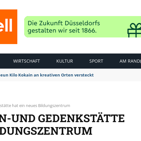
WIRTSCHAFT
KULTUR
SPORT
AM RAND(
Neun Kilo Kokain an kreativen Orten versteckt
tätte hat ein neues Bildungszentrum
N-UND GEDENKSTÄTTE
ILDUNGSZENTRUM