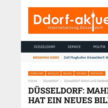
INTERNETZEITUNG DÜSSELDORF
DÜSSELDORF
SERVICE
POLITIK
BREAKING NEWS
Zoll Flughafen Düsseldorf: 
DÜSSELDORF
AKTUELLES
BILDUNG
TOP NEWS
WIRTSCHAFT
Home
›
Düsseldorf
›
Düsseldorf: Mahn-und Gedenks
DÜSSELDORF: MAH
HAT EIN NEUES B