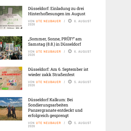
Düsseldorf: Einladung zu drei
Hinterhoflesungen im August
VON
UTE NEUBAUER
6. AUGUST
2026
„Sommer, Sonne, PRÜF!“ am
Samstag (8.8.) in Düsseldorf
VON
UTE NEUBAUER
6. AUGUST
2026
Düsseldorf: Am 6. September ist
wieder zakk Straßenfest
VON
UTE NEUBAUER
5. AUGUST
2026
Düsseldorf Kalkum: Bei
Sondierungsarbeiten
Panzergranate entdeckt und
erfolgreich gesprengt
VON
UTE NEUBAUER
5. AUGUST
2026