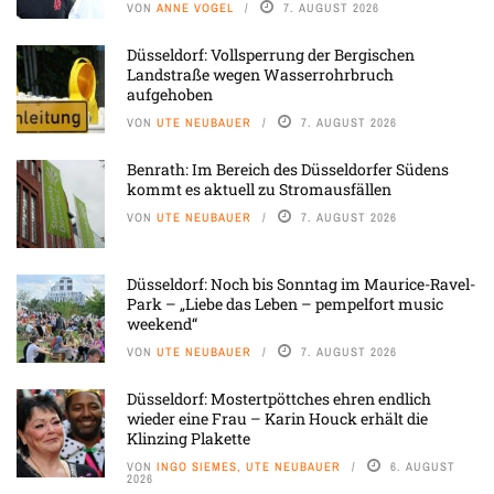
VON
ANNE VOGEL
7. AUGUST 2026
Düsseldorf: Vollsperrung der Bergischen
Landstraße wegen Wasserrohrbruch
aufgehoben
VON
UTE NEUBAUER
7. AUGUST 2026
Benrath: Im Bereich des Düsseldorfer Südens
kommt es aktuell zu Stromausfällen
VON
UTE NEUBAUER
7. AUGUST 2026
Düsseldorf: Noch bis Sonntag im Maurice-Ravel-
Park – „Liebe das Leben – pempelfort music
weekend“
VON
UTE NEUBAUER
7. AUGUST 2026
Düsseldorf: Mostertpöttches ehren endlich
wieder eine Frau – Karin Houck erhält die
Klinzing Plakette
VON
INGO SIEMES, UTE NEUBAUER
6. AUGUST
2026