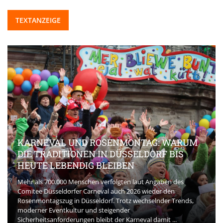
TEXTANZEIGE
KARNEVAL UND ROSENMONTAG: WARUM
DIE TRADITIONEN IN DÜSSELDORF BIS
HEUTE LEBENDIG BLEIBEN
Mehr als 700.000 Menschen verfolgten laut Angaben des
Comitee Düsseldorfer Carneval auch 2026 wieder den
Rosenmontagszug in Düsseldorf. Trotz wechselnder Trends,
moderner Eventkultur und steigender
Sicherheitsanforderungen bleibt der Karneval damit ...