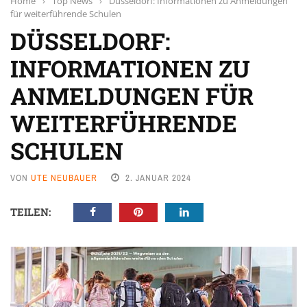
Home
›
Top News
›
Düsseldorf: Informationen zu Anmeldungen
für weiterführende Schulen
DÜSSELDORF:
INFORMATIONEN ZU
ANMELDUNGEN FÜR
WEITERFÜHRENDE
SCHULEN
VON
UTE NEUBAUER
2. JANUAR 2024
TEILEN: