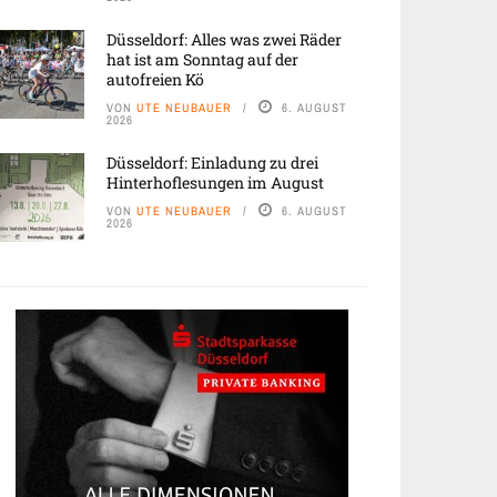
Düsseldorf: Alles was zwei Räder
hat ist am Sonntag auf der
autofreien Kö
VON
UTE NEUBAUER
6. AUGUST
2026
Düsseldorf: Einladung zu drei
Hinterhoflesungen im August
VON
UTE NEUBAUER
6. AUGUST
2026