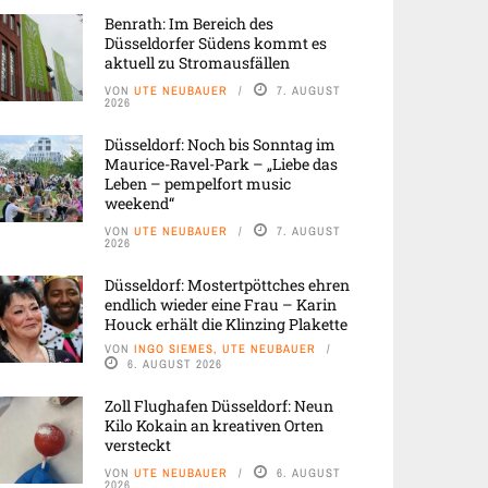
Benrath: Im Bereich des
Düsseldorfer Südens kommt es
aktuell zu Stromausfällen
VON
UTE NEUBAUER
7. AUGUST
2026
Düsseldorf: Noch bis Sonntag im
Maurice-Ravel-Park – „Liebe das
Leben – pempelfort music
weekend“
VON
UTE NEUBAUER
7. AUGUST
2026
Düsseldorf: Mostertpöttches ehren
endlich wieder eine Frau – Karin
Houck erhält die Klinzing Plakette
VON
INGO SIEMES, UTE NEUBAUER
6. AUGUST 2026
Zoll Flughafen Düsseldorf: Neun
Kilo Kokain an kreativen Orten
versteckt
VON
UTE NEUBAUER
6. AUGUST
2026