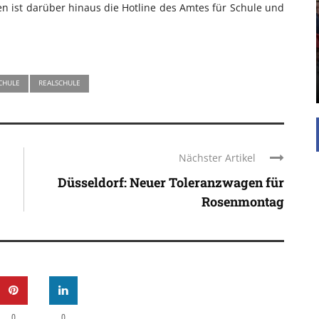
UNTERSTÜTZEN
 ist darüber hinaus die Hotline des Amtes für Schule und
Die Inspiration des industriellen Chics sind die
Werkshallen des Industriezeitalters. Die Basis für
diesen Stil sind große Räume, schlicht gehalten
mit rustikalen Elementen und großen
Fensterflächen. Wie so vieles wurde ...
CHULE
REALSCHULE
Nächster Artikel
Düsseldorf: Neuer Toleranzwagen für
Rosenmontag
0
0