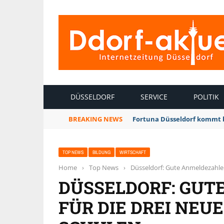
INTERNETZEITUNG DÜSSELDORF
DÜSSELDORF
SERVICE
POLITIK
BREAKING NEWS
Fortuna Düsseldorf kommt 
TOP NEWS
BILDUNG
WIRTSCHAFT
Home
›
Top News
›
Düsseldorf: Gute Anmeldezahlen
DÜSSELDORF: GUT
FÜR DIE DREI NE