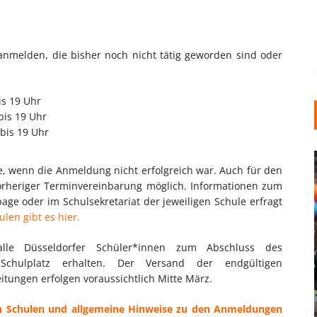
anmelden, die bisher noch nicht tätig geworden sind oder
is 19 Uhr
bis 19 Uhr
 bis 19 Uhr
e, wenn die Anmeldung nicht erfolgreich war. Auch für den
vorheriger Terminvereinbarung möglich. Informationen zum
e oder im Schulsekretariat der jeweiligen Schule erfragt
len gibt es hier.
 alle Düsseldorfer Schüler*innen zum Abschluss des
INDUSTRIELLER CHIC: WIE
Schulplatz erhalten. Der Versand der endgültigen
KUNSTSTOFFFENSTER DEN
tungen erfolgen voraussichtlich Mitte März.
LOFT-STIL IN IHREM
EINFAMILIENHAUS
n Schulen und allgemeine Hinweise zu den Anmeldungen