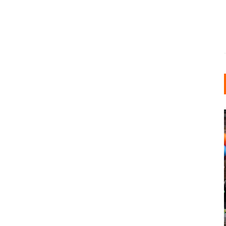
INDUSTRIELLER CHIC: WIE
KUNSTSTOFFFENSTER DEN
LOFT-STIL IN IHREM
EINFAMILIENHAUS