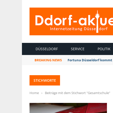
INTERNETZEITUNG DÜSSELDORF
DÜSSELDORF
SERVICE
POLITIK
BREAKING NEWS
Fortuna Düsseldorf kommt 
STICHWORTE
Home
›
Beiträge mit dem Stichwort "Gesamtschule"