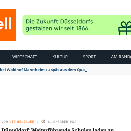
WIRTSCHAFT
KULTUR
SPORT
AM RAND(
bei Waldhof Mannheim zu spät aus dem Quark: 1:2 Niederlage
VON
UTE NEUBAUER
11. OKTOBER 2024
Düsseldorf: Weiterführende Schulen laden zu