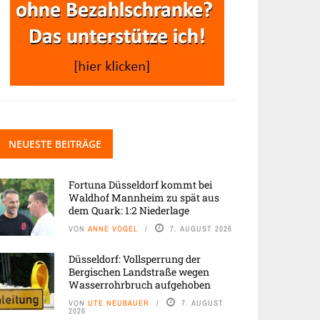
NEUESTE BEITRÄGE
Fortuna Düsseldorf kommt bei
Waldhof Mannheim zu spät aus
dem Quark: 1:2 Niederlage
VON
ANNE VOGEL
7. AUGUST 2026
Düsseldorf: Vollsperrung der
Bergischen Landstraße wegen
Wasserrohrbruch aufgehoben
VON
UTE NEUBAUER
7. AUGUST
2026