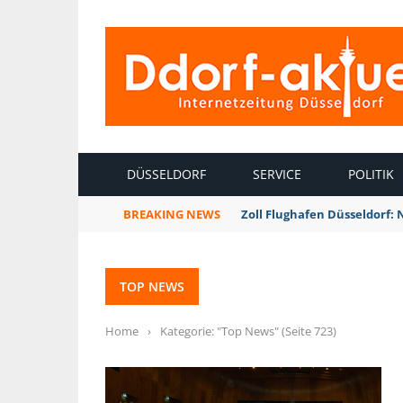
INTERNETZEITUNG DÜSSELDORF
DÜSSELDORF
SERVICE
POLITIK
BREAKING NEWS
Zoll Flughafen Düsseldorf:
TOP NEWS
Home
›
Kategorie: "Top News"
(Seite 723)