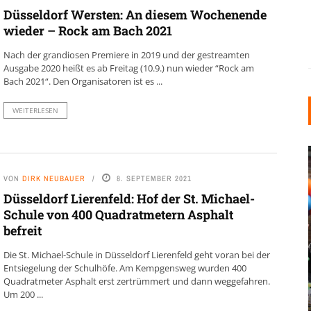
Düsseldorf Wersten: An diesem Wochenende
wieder – Rock am Bach 2021
Nach der grandiosen Premiere in 2019 und der gestreamten
Ausgabe 2020 heißt es ab Freitag (10.9.) nun wieder “Rock am
Bach 2021“. Den Organisatoren ist es ...
WEITERLESEN
VON
DIRK NEUBAUER
8. SEPTEMBER 2021
Düsseldorf Lierenfeld: Hof der St. Michael-
Schule von 400 Quadratmetern Asphalt
befreit
INDUSTRIELLER CHIC: WIE
Die St. Michael-Schule in Düsseldorf Lierenfeld geht voran bei der
KUNSTSTOFFFENSTER DEN
Entsiegelung der Schulhöfe. Am Kempgensweg wurden 400
LOFT-STIL IN IHREM
Quadratmeter Asphalt erst zertrümmert und dann weggefahren.
Um 200 ...
EINFAMILIENHAUS