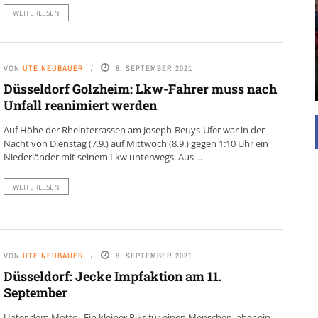
UNTERSTÜTZEN
WEITERLESEN
Die Inspiration des industriellen Chics sind die
Werkshallen des Industriezeitalters. Die Basis für
diesen Stil sind große Räume, schlicht gehalten
mit rustikalen Elementen und großen
VON
UTE NEUBAUER
8. SEPTEMBER 2021
Fensterflächen. Wie so vieles wurde ...
Düsseldorf Golzheim: Lkw-Fahrer muss nach
Unfall reanimiert werden
Auf Höhe der Rheinterrassen am Joseph-Beuys-Ufer war in der
Nacht von Dienstag (7.9.) auf Mittwoch (8.9.) gegen 1:10 Uhr ein
Niederländer mit seinem Lkw unterwegs. Aus ...
WEITERLESEN
VON
UTE NEUBAUER
8. SEPTEMBER 2021
Düsseldorf: Jecke Impfaktion am 11.
September
Unter dem Motto „Ein kleiner Piks für einen Menschen, aber ein