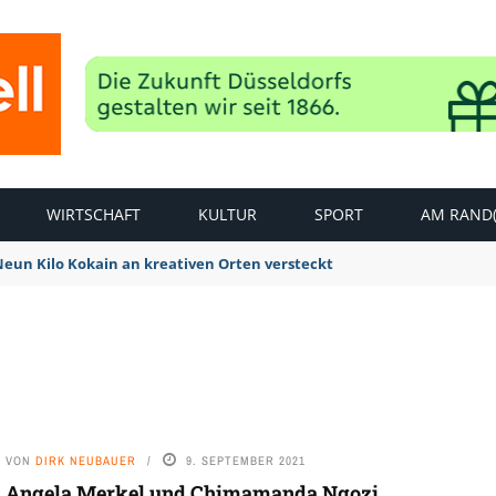
WIRTSCHAFT
KULTUR
SPORT
AM RAND(
 Neun Kilo Kokain an kreativen Orten versteckt
VON
DIRK NEUBAUER
9. SEPTEMBER 2021
Angela Merkel und Chimamanda Ngozi