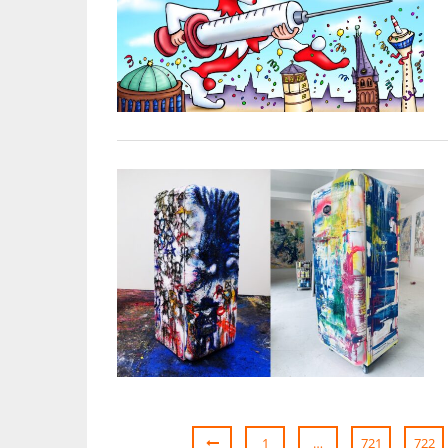
1
…
721
722