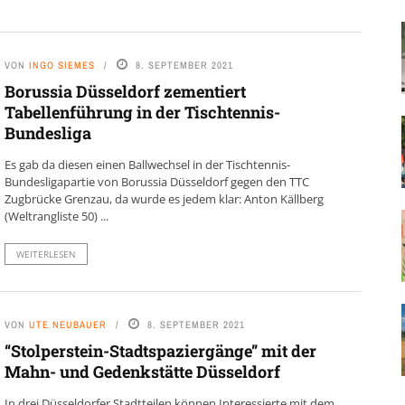
VON
INGO SIEMES
8. SEPTEMBER 2021
Borussia Düsseldorf zementiert
Tabellenführung in der Tischtennis-
Bundesliga
Es gab da diesen einen Ballwechsel in der Tischtennis-
Bundesligapartie von Borussia Düsseldorf gegen den TTC
Zugbrücke Grenzau, da wurde es jedem klar: Anton Källberg
(Weltrangliste 50) ...
WEITERLESEN
VON
UTE NEUBAUER
8. SEPTEMBER 2021
“Stolperstein-Stadtspaziergänge” mit der
Mahn- und Gedenkstätte Düsseldorf
In drei Düsseldorfer Stadtteilen können Interessierte mit dem