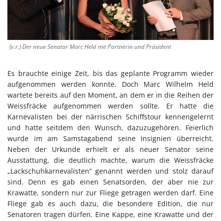
(v.r.) Der neue Senator Marc Held mit Partnerin und Präsident
Es brauchte einige Zeit, bis das geplante Programm wieder
aufgenommen werden konnte. Doch Marc Wilhelm Held
wartete bereits auf den Moment, an dem er in die Reihen der
Weissfräcke aufgenommen werden sollte. Er hatte die
Karnevalisten bei der närrischen Schiffstour kennengelernt
und hatte seitdem den Wunsch, dazuzugehören. Feierlich
wurde im am Samstagabend seine Insignien überreicht.
Neben der Urkunde erhielt er als neuer Senator seine
Ausstattung, die deutlich machte, warum die Weissfräcke
„Lackschuhkarnevalisten“ genannt werden und stolz darauf
sind. Denn es gab einen Senatsorden, der aber nie zur
Krawatte, sondern nur zur Fliege getragen werden darf. Eine
Fliege gab es auch dazu, die besondere Edition, die nur
Senatoren tragen dürfen. Eine Kappe, eine Krawatte und der