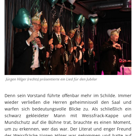
Jürgen Hilger (rechts) präsentierte ein Lied für den Jubilar
Denn sein Vorstand führte offenbar mehr im Schilde. Immer
wieder verließen die Herren geheimnisvoll den Saal und
warfen sich bedeutungsvolle Blicke zu. Als schließlich ein
schwarz gekleideter Mann mit Weissfrack-Kappe und
Mundschutz auf die Bühne trat, brauchte es einen Moment,
um zu erkennen, wer das war. Der Literat und enger Freund
der Weissfräcke Jürgen Hilger war gekommen und hatte auf