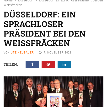
Home
›
Düsseldorf
›
Düsseldorf: Ein sprachloser Präsident bei den
Weissfräcken
DÜSSELDORF: EIN
SPRACHLOSER
PRÄSIDENT BEI DEN
WEISSFRÄCKEN
VON
UTE NEUBAUER
7. NOVEMBER 2021
TEILEN: