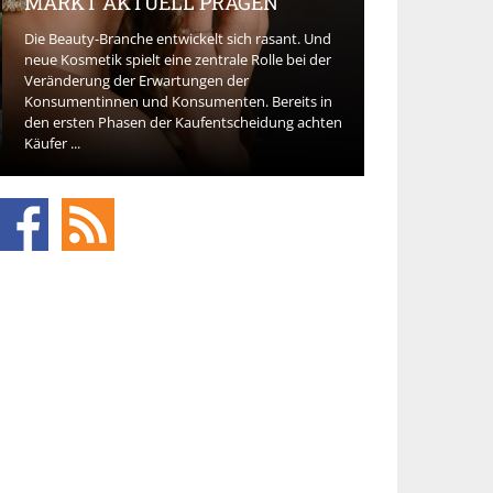
MARKT AKTUELL PRÄGEN
ANLAUFST
Die Beauty-Branche entwickelt sich rasant. Und
neue Kosmetik spielt eine zentrale Rolle bei der
Wenn ein Elternt
Veränderung der Erwartungen der
OP plötzlich Hil
Konsumentinnen und Konsumenten. Bereits in
Demenzdiagnose 
den ersten Phasen der Kaufentscheidung achten
geraten viele Be
Käufer ...
Termine koordini