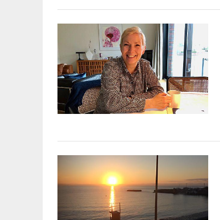
UNTERSTÜTZEN
Die Inspiration des industriellen Ch
Werkshallen des Industriezeitalters.
diesen Stil sind große Räume, schl
mit rustikalen Elementen und gro
Fensterflächen. Wie so vieles wurde 