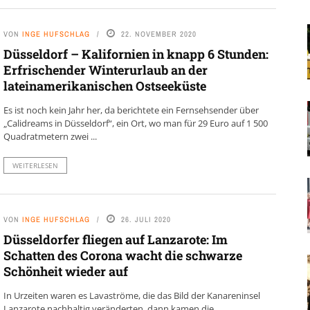
VON
INGE HUFSCHLAG
22. NOVEMBER 2020
Düsseldorf – Kalifornien in knapp 6 Stunden:
Erfrischender Winterurlaub an der
lateinamerikanischen Ostseeküste
Es ist noch kein Jahr her, da berichtete ein Fernsehsender über
„Calidreams in Düsseldorf“, ein Ort, wo man für 29 Euro auf 1 500
Quadratmetern zwei ...
WEITERLESEN
VON
INGE HUFSCHLAG
26. JULI 2020
Düsseldorfer fliegen auf Lanzarote: Im
Schatten des Corona wacht die schwarze
Schönheit wieder auf
In Urzeiten waren es Lavaströme, die das Bild der Kanareninsel
Lanzarote nachhaltig veränderten, dann kamen die