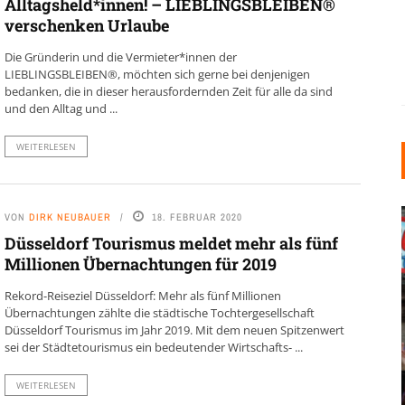
Alltagsheld*innen! – LIEBLINGSBLEIBEN®
verschenken Urlaube
Die Gründerin und die Vermieter*innen der
LIEBLINGSBLEIBEN®, möchten sich gerne bei denjenigen
bedanken, die in dieser herausfordernden Zeit für alle da sind
und den Alltag und ...
WEITERLESEN
VON
DIRK NEUBAUER
18. FEBRUAR 2020
Düsseldorf Tourismus meldet mehr als fünf
Millionen Übernachtungen für 2019
Rekord-Reiseziel Düsseldorf: Mehr als fünf Millionen
Übernachtungen zählte die städtische Tochtergesellschaft
KARNEVAL UND ROSENMONTAG:
Düsseldorf Tourismus im Jahr 2019. Mit dem neuen Spitzenwert
WIE
WARUM DIE TRADITIONEN IN
sei der Städtetourismus ein bedeutender Wirtschafts- ...
 DEN
DÜSSELDORF BIS HEUTE
WEITERLESEN
LEBENDIG BLEIBEN