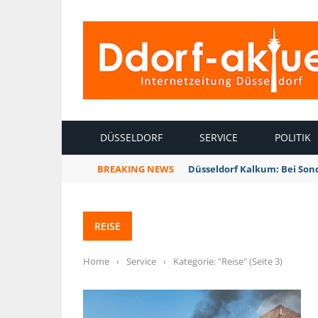
INTERNETZEITUNG DÜSSELDORF
DÜSSELDORF
SERVICE
POLITIK
BREAKING NEWS
Düsseldorf Kalkum: Bei Son
REISE
Home
›
Service
›
Kategorie: "Reise"
(Seite 3)