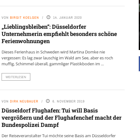
Mehr als 700.000 Menschen verfolgten laut
Angaben des Comitee Düsseldorfer Carneval
ics sind die
auch 2026 wieder den Rosenmontagszug in
VON
BIRGIT KOELGEN
14. JANUAR 2020
 Die Basis für
Düsseldorf. Trotz wechselnder Trends, moderner
„Lieblingsbleiben“: Düsseldorfer
icht gehalten
Eventkultur und steigender
Unternehmerin empfiehlt besonders schöne
ßen
Sicherheitsanforderungen bleibt der Karneval
Ferienwohnungen
...
damit ...
Dieses Ferienhaus in Schweden wird Martina Domke nie
vergessen: Es lag zwar lauschig im Wald am See, aber es roch
muffig, Schimmel überall, gammliger Plastikboden im ...
WEITERLESEN
VON
DIRK NEUBAUER
6. NOVEMBER 2019
Düsseldorf Flughafen: Tui will Basis
vergrößern und der Flughafenchef macht der
Bundespolizei Dampf
Der Reiseveranstalter Tui möchte seine Basis am Düsseldorfer