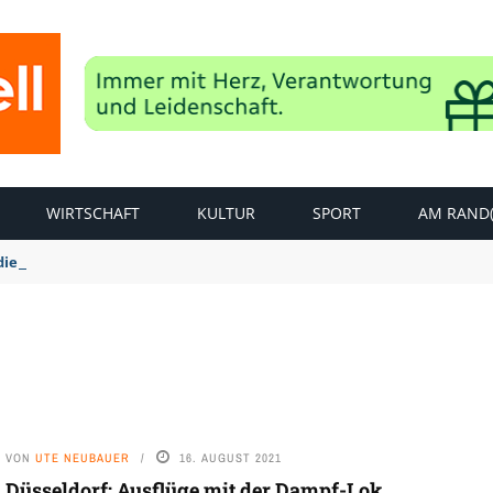
WIRTSCHAFT
KULTUR
SPORT
AM RAND(
dierungsarbeiten Panzergranate entdeckt und erfolgreich gesprengt
VON
UTE NEUBAUER
16. AUGUST 2021
Düsseldorf: Ausflüge mit der Dampf-Lok