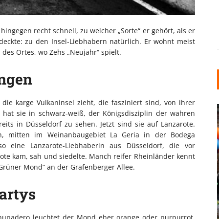
hingegen recht schnell, zu welcher „Sorte“ er gehört, als er
deckte: zu den Insel-Liebhabern natürlich. Er wohnt meist
 des Ortes, wo Zehs „Neujahr“ spielt.
ungen
ie karge Vulkaninsel zieht, die fasziniert sind, von ihrer
 hat sie in schwarz-weiß, der Königsdisziplin der wahren
eits in Düsseldorf zu sehen. Jetzt sind sie auf Lanzarote.
, mitten im Weinanbaugebiet La Geria in der Bodega
 eine Lanzarote-Liebhaberin aus Düsseldorf, die vor
ote kam, sah und siedelte. Manch reifer Rheinländer kennt
 „Grüner Mond“ an der Grafenberger Allee.
INDUSTRIELLER CHIC: WIE
KUNSTSTOFFFENSTER DEN
artys
LOFT-STIL IN IHREM
EINFAMILIENHAUS
hupadero leuchtet der Mond eher orange oder purpurrot.