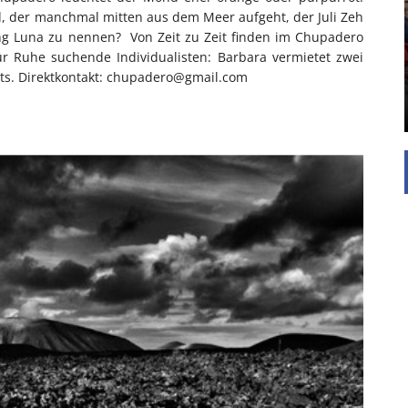
UNTERSTÜTZEN
nd, der manchmal mitten aus dem Meer aufgeht, der Juli Zeh
Die Inspiration des industriellen Chics sind die
ing Luna zu nennen? Von Zeit zu Zeit finden im Chupadero
Werkshallen des Industriezeitalters. Die Basis für
ür Ruhe suchende Individualisten: Barbara vermietet zwei
diesen Stil sind große Räume, schlicht gehalten
ents. Direktkontakt: chupadero@gmail.com
mit rustikalen Elementen und großen
Fensterflächen. Wie so vieles wurde ...