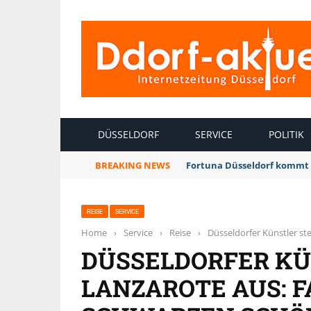
INTERNETZEITUNG DÜSSELDORF
DÜSSELDORF
SERVICE
POLITIK
BREAKING NEWS
Fortuna Düsseldorf kommt 
REISE
SERVICE
Home
›
Service
›
Reise
›
Düsseldorfer Künstler st
DÜSSELDORFER KÜ
LANZAROTE AUS: F