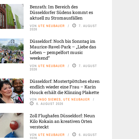
Benrath: Im Bereich des
Düsseldorfer Südens kommt es
aktuell zu Stromausfällen
VON
UTE NEUBAUER
7. AUGUST
2026
Düsseldorf: Noch bis Sonntag im
Maurice-Ravel-Park – „Liebe das
Leben – pempelfort music
weekend“
VON
UTE NEUBAUER
7. AUGUST
2026
Düsseldorf: Mostertpöttches ehren
endlich wieder eine Frau – Karin
Houck erhält die Klinzing Plakette
VON
INGO SIEMES, UTE NEUBAUER
6. AUGUST 2026
Zoll Flughafen Düsseldorf: Neun
Kilo Kokain an kreativen Orten
versteckt
VON
UTE NEUBAUER
6. AUGUST
2026