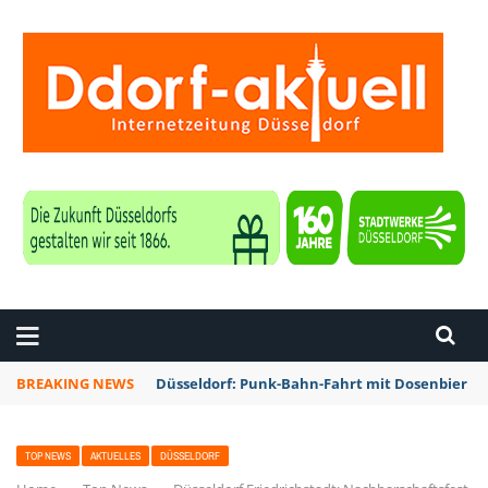
ZEITUNG DÜSSELDORF
BREAKING NEWS
Düsseldorf: Rheinbahn testet Technik zur Kon
TOP NEWS
AKTUELLES
DÜSSELDORF