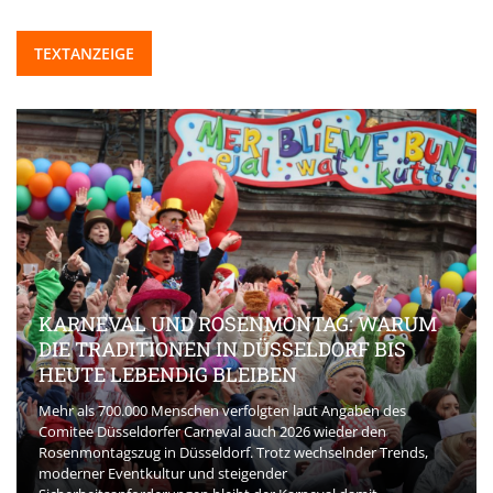
TEXTANZEIGE
KARNEVAL UND ROSENMONTAG: WARUM
DIE TRADITIONEN IN DÜSSELDORF BIS
B
HEUTE LEBENDIG BLEIBEN
Mehr als 700.000 Menschen verfolgten laut Angaben des
Comitee Düsseldorfer Carneval auch 2026 wieder den
D
Rosenmontagszug in Düsseldorf. Trotz wechselnder Trends,
s
moderner Eventkultur und steigender
d