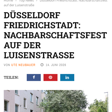
Home
›
Top News
›
Düsseldorf Friedrichstadt: Nachbarschaftsfest
auf der Luisenstraße
DÜSSELDORF
FRIEDRICHSTADT:
NACHBARSCHAFTSFEST
AUF DER
LUISENSTRASSE
VON
UTE NEUBAUER
14. JUNI 2026
TEILEN: