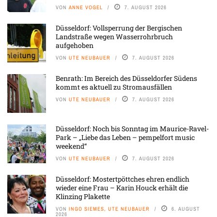
VON
ANNE VOGEL
7. AUGUST 2026
Düsseldorf: Vollsperrung der Bergischen
Landstraße wegen Wasserrohrbruch
aufgehoben
VON
UTE NEUBAUER
7. AUGUST 2026
Benrath: Im Bereich des Düsseldorfer Südens
kommt es aktuell zu Stromausfällen
VON
UTE NEUBAUER
7. AUGUST 2026
Düsseldorf: Noch bis Sonntag im Maurice-Ravel-
Park – „Liebe das Leben – pempelfort music
weekend“
VON
UTE NEUBAUER
7. AUGUST 2026
Düsseldorf: Mostertpöttches ehren endlich
wieder eine Frau – Karin Houck erhält die
Klinzing Plakette
VON
INGO SIEMES, UTE NEUBAUER
6. AUGUST
2026