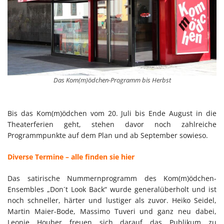
Das Kom(m)ödchen-Programm bis Herbst
Bis das Kom(m)ödchen vom 20. Juli bis Ende August in die
Theaterferien geht, stehen davor noch zahlreiche
Programmpunkte auf dem Plan und ab September sowieso.
Diverse Termine – alle finden sie hier
Das satirische Nummernprogramm des Kom(m)ödchen-
Ensembles „Don´t Look Back“ wurde generalüberholt und ist
noch schneller, härter und lustiger als zuvor. Heiko Seidel,
Martin Maier-Bode, Massimo Tuveri und ganz neu dabei,
Leonie Houber freuen sich darauf das Publikum zu