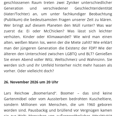
geschlossenen Raum treten zwei Zyniker unterschiedlicher
Generation und verschiedener Geschlechteridentität
(Vater/Tochter) an, um unter fachkundiger Beobachtung
(Publikum) die bedeutsamsten Fragen unserer Zeit zu klären.
Wer bringt auf diesem Planeten den Müll runter? Was war
zuerst da: Ei oder McChicken? Was lässt sich leichter
verhüten, Kinder oder Klimawandel? Wie wird man einen
alten, weißen Mann los, wenn der die Miete zahlt? Wie erklärt
man der jüngeren Generation die Existenz der FDP? Wie der
älteren den Unterschied zwischen LGBTQ und BLT? Genießen
Sie einen Abend voller Witz, Weltschmerz und Wahnsinn. Sie
werden sich und ihr Umfeld hinterher nicht mehr hassen als
vorher. Oder vielleicht doch?
26. November 2026 um 20 Uhr
Lars Reichow „Boomerland“. Boomer – das sind keine
Gartenmöbel oder vom Aussterben bedrohten Kuscheltiere,
sondern Millionen von Menschen, die um 1960 geboren
worden sind. Pausbackig und brüllend vor Vergnügen kamen
sie zur Welt: Menschen von außergewöhnlicher Attraktivität