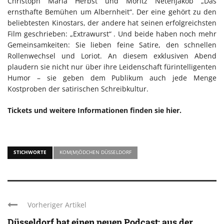
Christoph Maria Herbst und Moritz Netenjakob „Das
ernsthafte Bemühen um Albernheit“. Der eine gehört zu den
beliebtesten Kinostars, der andere hat seinen erfolgreichsten
Film geschrieben: „Extrawurst“ . Und beide haben noch mehr
Gemeinsamkeiten: Sie lieben feine Satire, den schnellen
Rollenwechsel und Loriot. An diesem exklusiven Abend
plaudern sie nicht nur über ihre Leidenschaft fürintelligenten
Humor – sie geben dem Publikum auch jede Menge
Kostproben der satirischen Schreibkultur.
Tickets und weitere Informationen finden sie hier.
STICHWORTE
KOM(M)ÖDCHEN DÜSSELDORF
Vorheriger Artikel
Düsseldorf hat einen neuen Podcast: aus der ...