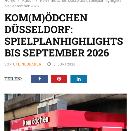
Home
›
Kultur
›
Kom(m)ödchen Düsseldorf: Spielplanhighlights
bis September 2026
KOM(M)ÖDCHEN
DÜSSELDORF:
SPIELPLANHIGHLIGHTS
BIS SEPTEMBER 2026
VON
UTE NEUBAUER
3. JUNI 2026
TEILEN: