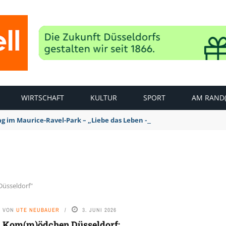
WIRTSCHAFT
KULTUR
SPORT
AM RAND(
ag im Maurice-Ravel-Park – „Liebe das Leben – pempelfort music wee
Düsseldorf"
VON
UTE NEUBAUER
3. JUNI 2026
Kom(m)ödchen Düsseldorf: