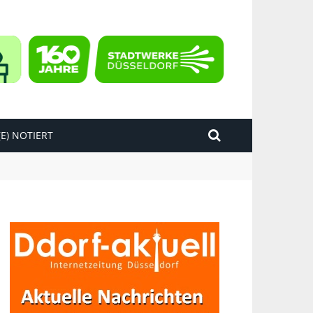
E) NOTIERT
kend“