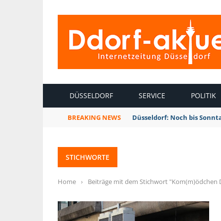
INTERNETZEITUNG DÜSSELDORF
DÜSSELDORF
SERVICE
POLITIK
BREAKING NEWS
Düsseldorf: Noch bis Sonnt
STICHWORTE
Home
›
Beiträge mit dem Stichwort "Kom(m)ödchen 