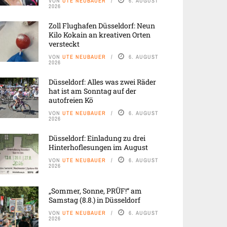
VON
UTE NEUBAUER
6. AUGUST
2026
Zoll Flughafen Düsseldorf: Neun
Kilo Kokain an kreativen Orten
versteckt
VON
UTE NEUBAUER
6. AUGUST
2026
Düsseldorf: Alles was zwei Räder
hat ist am Sonntag auf der
autofreien Kö
VON
UTE NEUBAUER
6. AUGUST
2026
Düsseldorf: Einladung zu drei
Hinterhoflesungen im August
VON
UTE NEUBAUER
6. AUGUST
2026
„Sommer, Sonne, PRÜF!“ am
Samstag (8.8.) in Düsseldorf
VON
UTE NEUBAUER
6. AUGUST
2026