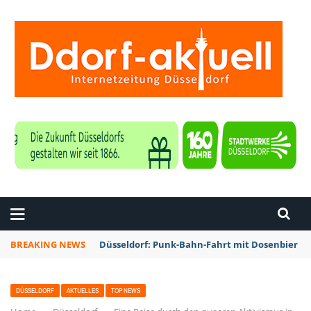
ZEITUNG DÜSSELDORF
BREAKING NEWS
Fortuna Düsseldorf kommt bei Waldhof Mannhe
DÜSSELDORF
AKTUELLES
TOP NEWS