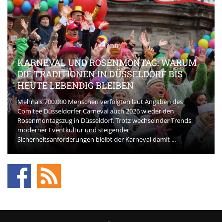
KARNEVAL UND ROSENMONTAG: WARUM
DIE TRADITIONEN IN DÜSSELDORF BIS
HEUTE LEBENDIG BLEIBEN
Mehr als 700.000 Menschen verfolgten laut Angaben des
Comitee Düsseldorfer Carneval auch 2026 wieder den
Rosenmontagszug in Düsseldorf. Trotz wechselnder Trends,
moderner Eventkultur und steigender
Sicherheitsanforderungen bleibt der Karneval damit ...