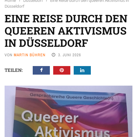
Home
›
Düsseldorf
›
Eine Reise durch den queeren Aktivismus in
Düsseldorf
EINE REISE DURCH DEN
QUEEREN AKTIVISMUS
IN DÜSSELDORF
VON
MARTIN BÜHREN
3. JUNI 2026
TEILEN: