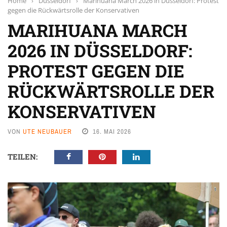
Home
›
Düsseldorf
›
Marihuana March 2026 in Düsseldorf: Protest
gegen die Rückwärtsrolle der Konservativen
MARIHUANA MARCH
2026 IN DÜSSELDORF:
PROTEST GEGEN DIE
RÜCKWÄRTSROLLE DER
KONSERVATIVEN
VON
UTE NEUBAUER
16. MAI 2026
TEILEN: