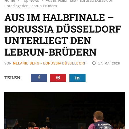
Home
›
Top News
›
Aus im Halbfinale – Borussia Düsseldorf
unterliegt den Lebrun-Brüdern
AUS IM HALBFINALE –
BORUSSIA DÜSSELDORF
UNTERLIEGT DEN
LEBRUN-BRÜDERN
VON
MELANIE BERG - BORUSSIA DÜSSELDORF
17. MAI 2026
TEILEN: