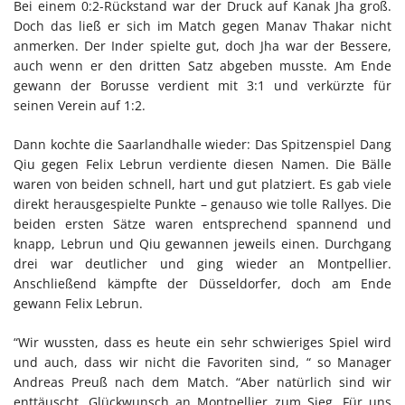
Bei einem 0:2-Rückstand war der Druck auf Kanak Jha groß.
Doch das ließ er sich im Match gegen Manav Thakar nicht
anmerken. Der Inder spielte gut, doch Jha war der Bessere,
auch wenn er den dritten Satz abgeben musste. Am Ende
gewann der Borusse verdient mit 3:1 und verkürzte für
seinen Verein auf 1:2.
Dann kochte die Saarlandhalle wieder: Das Spitzenspiel Dang
Qiu gegen Felix Lebrun verdiente diesen Namen. Die Bälle
waren von beiden schnell, hart und gut platziert. Es gab viele
direkt herausgespielte Punkte – genauso wie tolle Rallyes. Die
beiden ersten Sätze waren entsprechend spannend und
knapp, Lebrun und Qiu gewannen jeweils einen. Durchgang
drei war deutlicher und ging wieder an Montpellier.
Anschließend kämpfte der Düsseldorfer, doch am Ende
gewann Felix Lebrun.
“Wir wussten, dass es heute ein sehr schwieriges Spiel wird
und auch, dass wir nicht die Favoriten sind, “ so Manager
Andreas Preuß nach dem Match. “Aber natürlich sind wir
enttäuscht. Glückwunsch an Montpellier zum Sieg. Für uns