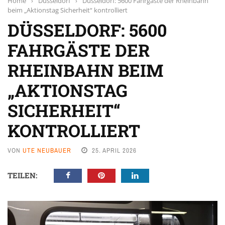
Home
›
Düsseldorf
›
Düsseldorf: 5600 Fahrgäste der Rheinbahn
beim „Aktionstag Sicherheit“ kontrolliert
DÜSSELDORF: 5600
FAHRGÄSTE DER
RHEINBAHN BEIM
„AKTIONSTAG
SICHERHEIT“
KONTROLLIERT
VON
UTE NEUBAUER
25. APRIL 2026
TEILEN: