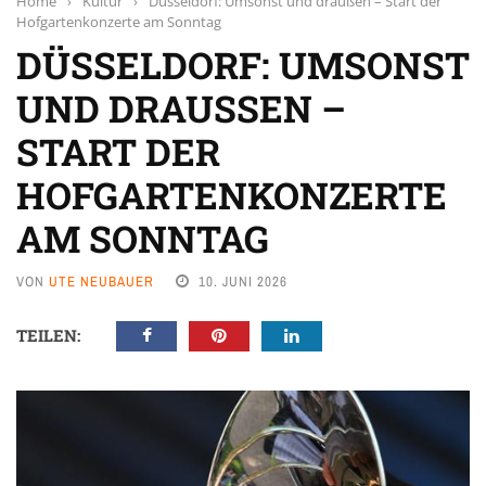
Home
›
Kultur
›
Düsseldorf: Umsonst und draußen – Start der
Hofgartenkonzerte am Sonntag
DÜSSELDORF: UMSONST
UND DRAUSSEN – S
TART DER H
OFGARTENKONZERTE A
M SONNTAG
VON
UTE NEUBAUER
10. JUNI 2026
TEILEN: