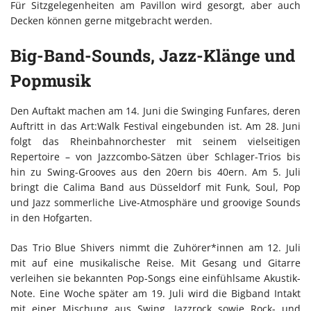
Für Sitzgelegenheiten am Pavillon wird gesorgt, aber auch
Decken können gerne mitgebracht werden.
Big-Band-Sounds, Jazz-Klänge und
Popmusik
Den Auftakt machen am 14. Juni die Swinging Funfares, deren
Auftritt in das Art:Walk Festival eingebunden ist. Am 28. Juni
folgt das Rheinbahnorchester mit seinem vielseitigen
Repertoire – von Jazzcombo-Sätzen über Schlager-Trios bis
hin zu Swing-Grooves aus den 20ern bis 40ern. Am 5. Juli
bringt die Calima Band aus Düsseldorf mit Funk, Soul, Pop
und Jazz sommerliche Live-Atmosphäre und groovige Sounds
in den Hofgarten.
Das Trio Blue Shivers nimmt die Zuhörer*innen am 12. Juli
mit auf eine musikalische Reise. Mit Gesang und Gitarre
verleihen sie bekannten Pop-Songs eine einfühlsame Akustik-
Note. Eine Woche später am 19. Juli wird die Bigband Intakt
mit einer Mischung aus Swing, Jazzrock sowie Rock- und