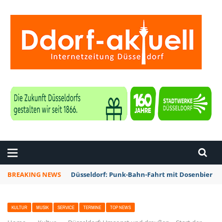
ZEITUNG DÜSSELDORF
BREAKING NEWS
Düsseldorf: Punk-Bahn-Fahrt mit Dosenbier u
KULTUR
MUSIK
SERVICE
TERMINE
TOP NEWS